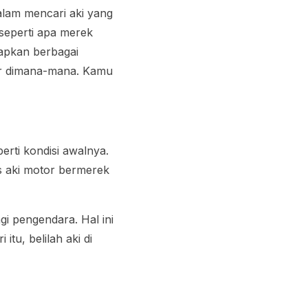
alam mencari aki yang
 seperti apa merek
iapkan berbagai
bar dimana-mana. Kamu
rti kondisi awalnya.
s aki motor bermerek
i pengendara. Hal ini
tu, belilah aki di