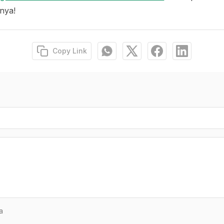
snya!
Copy Link
a