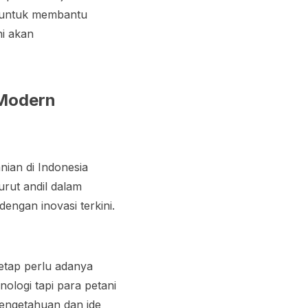
u untuk membantu
ni akan
 Modern
ian di Indonesia
urut andil dalam
engan inovasi terkini.
etap perlu adanya
ologi tapi para petani
pengetahuan dan ide