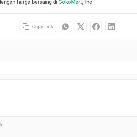
 dengan harga bersaing di
GokoMart
, lho!
Copy Link
a