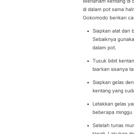
Menanam kentang di d
di dalam pot sama ha
Gokomodo berikan car
Siapkan alat dan 
Sebaiknya gunaka
dalam pot.
Tusuk bibit kenta
biarkan sisanya t
Siapkan gelas den
kentang yang suda
Letakkan gelas ya
beberapa minggu a
Setelah tunas mu
tanah. Lakukan de