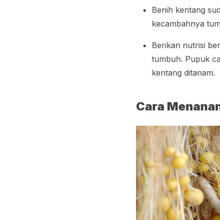
Benih kentang sud
kecambahnya tum
Berikan nutrisi b
tumbuh. Pupuk cai
kentang ditanam.
Cara Menanam