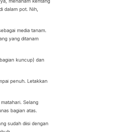
lnya, menanam kentang
i dalam pot. Nih,
 sebagai media tanam.
ang yang ditanam
(bagian kuncup) dan
ampai penuh. Letakkan
 matahari. Selang
nas bagian atas.
g sudah diisi dengan
mbuh.