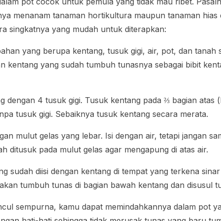
alam pot cocok untuk pemula yang tidak mau ribet. Pasa
lnya menanam tanaman hortikultura maupun tanaman hias d
a singkatnya yang mudah untuk diterapkan:
bahan yang berupa kentang, tusuk gigi, air, pot, dan tanah
n kentang yang sudah tumbuh tunasnya sebagai bibit kent
ng dengan 4 tusuk gigi. Tusuk kentang pada ⅔ bagian atas 
anpa tusuk gigi. Sebaiknya tusuk kentang secara merata.
gan mulut gelas yang lebar. Isi dengan air, tetapi jangan s
h ditusuk pada mulut gelas agar mengapung di atas air.
ng sudah diisi dengan kentang di tempat yang terkena sinar
kan tumbuh tunas di bagian bawah kentang dan disusul tu
ncul sempurna, kamu dapat memindahkannya dalam pot yan
ngan hati-hati sehingga tidak merusak tunas yang baru tu