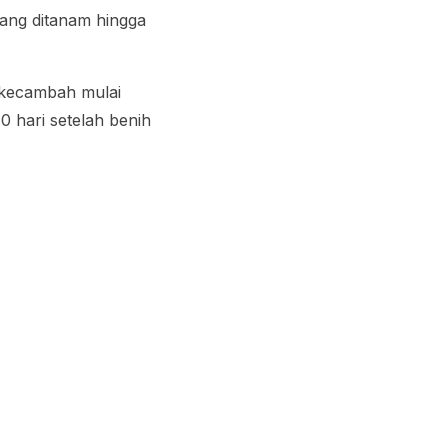
yang ditanam hingga
h kecambah mulai
0 hari setelah benih