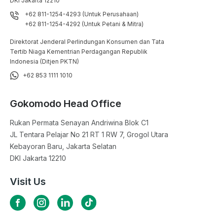
DKI Jakarta 12210
+62 811-1254-4293 (Untuk Perusahaan)
+62 811-1254-4292 (Untuk Petani & Mitra)
Direktorat Jenderal Perlindungan Konsumen dan Tata
Tertib Niaga Kementrian Perdagangan Republik
Indonesia (Ditjen PKTN)
+62 853 1111 1010
Gokomodo Head Office
Rukan Permata Senayan Andriwina Blok C1

JL Tentara Pelajar No 21 RT 1 RW 7, Grogol Utara

Kebayoran Baru, Jakarta Selatan

DKI Jakarta 12210
Visit Us