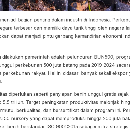
enjadi bagian penting dalam industri di Indonesia. Perkeb
ara terbesar dan memiliki daya tarik tinggi oleh negara 
pkan dapat menjadi pintu gerbang kemandirian ekonomi In
g dilakukan pemerintah adalah peluncuran BUN500, prog
 unggul perkebunan 500 juta batang pada 2019-2024 secara
perkebunan rakyat. Hal ini didasari banyak sekali ekspor 
.
itas diperlukan seperti penyiapan benih unggul gratis seja
,5 triliun. Target peningkatan produktivitas melonjak hingg
mutu, berkualitas, dan bersertifikat dalam program ini. P
asi 50
nursery
yang dapat memproduksi hingga 200 juta b
t benih berstandar ISO 9001:2015 sebagai mitra strategi