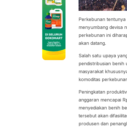
Perkebunan tentunya m
menyumbang devisa neg
perkebunan ini dihara
akan datang.
Salah satu upaya yan
pendistribusian benih
masyarakat khususnya 
komoditas perkebunan
Peningkatan produktiv
anggaran mencapai Rp 5
menyediakan benih ber
tersebut akan difasilit
produsen dan penangka