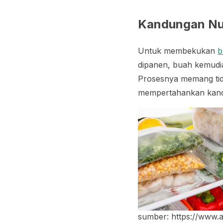
Kandungan Nut
Untuk membekukan
b
dipanen, buah kemudia
Prosesnya memang ti
mempertahankan kand
sumber: https://www.