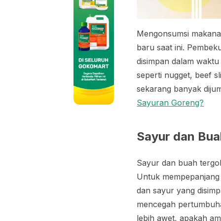
Mengonsumsi makanan
baru saat ini. Pembe
disimpan dalam waktu
seperti
nugget
,
beef sl
sekarang banyak dij
Sayuran Goreng?
Sayur dan Bua
Sayur dan buah tergo
Untuk mempepanjang m
dan sayur yang disimp
mencegah pertumbuhan
lebih awet, apakah 