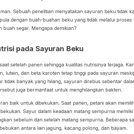
man. Sebuah penelitian menyatakan sayuran beku tidak k
 pula dengan buah-buahan beku yang tidak melalui proses
an buah segar. Mengapa demikian?
risi pada Sayuran Beku
aat setelah panen sehingga kualitas nutrisinya terjaga. Ka
in
,
lutein
, dan beta karoten tetap tinggi pada sayuran mesk
ar tidak banyak yang hilang, sayuran direbus sebentar dala
rsebut juga bermanfaat untuk menghilangkan bakteri.
an baik untuk dibekukan. Saat panen, petani akan memili
ibekukan. Sayur dalam keadaan matang sempurna memilki 
ngkan sebelum dan setelah matang sempurna. Beberapa say
ibebukan antara lain jagung, kacang polong, dan bayam.