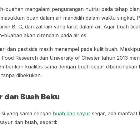
h-buahan mengalami pengurangan nutrisi pada tahap
blan
asukkan buah dalam air mendidih dalam waktu singkat. 
min B, C, dan zat lain yang larut dalam air. Agar buah tid
h-buahan akan direndam pada air es.
eri dan pestisida masih menempel pada kulit buah. Meskip
d Food Research
dan
University of Chester
tahun 2013 men
berikan kualitas sama dengan buah segar dibandingkan
 tanpa dibekukan.
r dan Buah Beku
risi yang sama dengan
buah dan sayur
segar, ada manfaat l
yur dan buah, seperti: