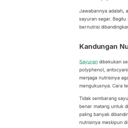
Jawabannya adalah, a
sayuran segar. Begitu
bernutrisi dibandingk
Kandungan Nut
Sayuran
dibekukan ses
polyphenol
,
antocyan
menjaga nutrisinya ag
mengukusnya. Cara te
Tidak sembarang sayur
benar matang untuk d
paling banyak dibandi
nutrisinya meskipun d