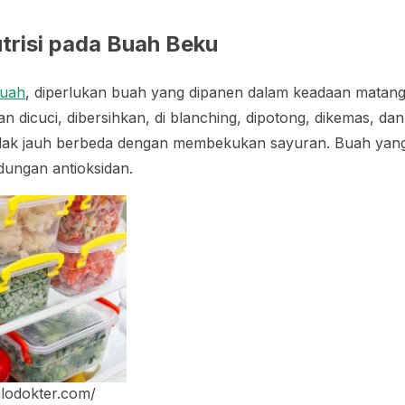
risi pada Buah Beku
uah
, diperlukan buah yang dipanen dalam keadaan matan
n dicuci, dibersihkan, di
blanching
, dipotong, dikemas, da
dak jauh berbeda dengan membekukan sayuran. Buah ya
ungan antioksidan.
alodokter.com/