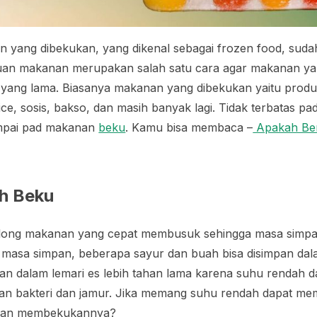
 yang dibekukan, yang dikenal sebagai
frozen food
, suda
kuan makanan merupakan salah satu cara agar makanan ya
 yang lama. Biasanya makanan yang dibekukan yaitu produ
ice
, sosis, bakso, dan masih banyak lagi. Tidak terbatas pa
umpai pad makanan
beku
. Kamu bisa membaca –
Apakah Be
h Beku
long makanan yang cepat membusuk sehingga masa simpa
asa simpan, beberapa sayur dan buah bisa disimpan dala
an dalam lemari es lebih tahan lama karena suhu rendah d
 bakteri dan jamur. Jika memang suhu rendah dapat me
aman membekukannya?