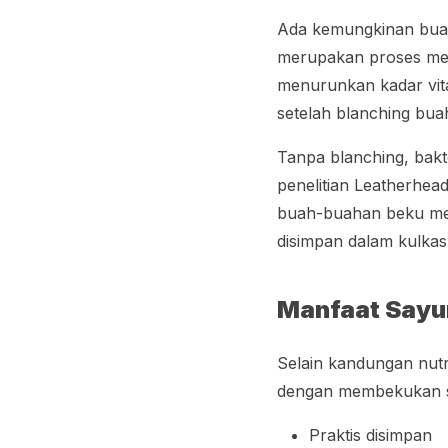
Ada kemungkinan bua
merupakan proses mem
menurunkan kadar vita
setelah
blanching
bua
Tanpa
blanching,
bakt
penelitian
Leatherhea
buah-buahan beku mem
disimpan dalam kulkas
Manfaat Sayu
Selain kandungan nut
dengan membekukan sa
Praktis disimpan