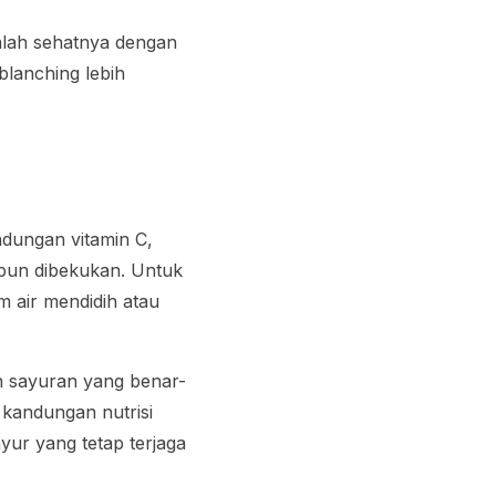
alah sehatnya dengan
blanching
lebih
ndungan vitamin C,
ipun dibekukan. Untuk
m air mendidih atau
h sayuran yang benar-
kandungan nutrisi
ur yang tetap terjaga