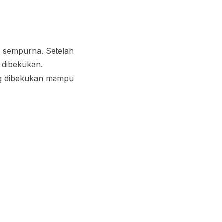
g sempurna. Setelah
n dibekukan.
ng dibekukan mampu