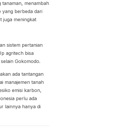
ng tanaman, menambah
e yang berbeda dari
t juga meningkat
an sistem pertanian
Up agritech bisa
h selain Gokomodo.
p akan ada tantangan
ulai manajemen tanah
siko emisi karbon,
onesia perlu ada
ur lainnya hanya di