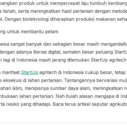
bangkan produk untuk mempercepat laju tumbuh kemba
s tanah, serta meningkatkan hasil pertanian dengan metod
l. Dengan bioteknologi diharapkan produksi makanan seha
ang untuk membantu petani
nesia sangat banyak dan sebagian besar masih mengandalk
dengan adanya literasi digital, semakin besar peluang Start
lagi di Indonesia masih jarang ditemukan StartUp agritec
n manfaat
StartUp
agritech di Indonesia cukup besar, teta
es eksekusi di lahan pertanian. Tantangannya bervariasi m
ahan iklim, menipisnya sumber daya alam, meningkatkan re
ukaan lahan pertanian. Nah itulah alasan mengapa di Ind
ta resiko yang dihadapi. Baca terus artikel seputar agrikult