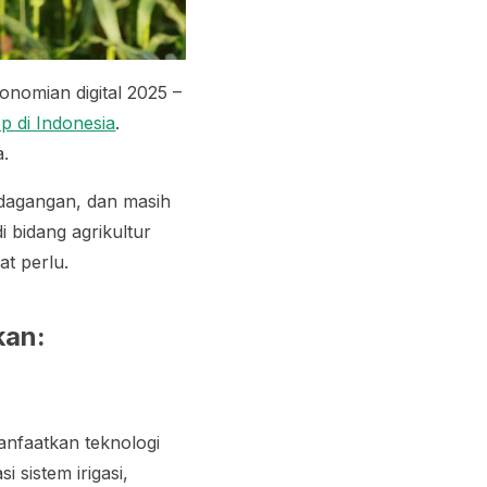
nomian digital 2025 –
p di Indonesia
.
a.
rdagangan, dan masih
i bidang agrikultur
at perlu.
kan:
anfaatkan teknologi
 sistem irigasi,