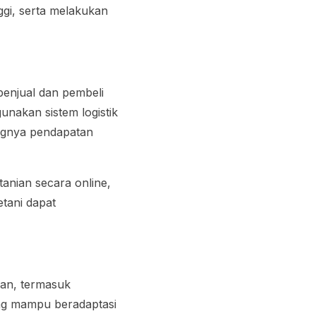
ggi, serta melakukan
 penjual dan pembeli
nakan sistem logistik
angnya pendapatan
rtanian secara
online
,
etani dapat
an, termasuk
ng mampu beradaptasi