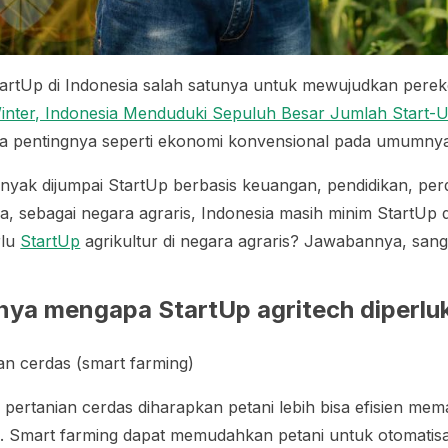
artUp di Indonesia salah satunya untuk mewujudkan pereko
inter, Indonesia Menduduki Sepuluh Besar Jumlah Start-U
ama pentingnya seperti ekonomi konvensional pada umumny
banyak dijumpai StartUp berbasis keuangan, pendidikan, pe
, sebagai negara agraris, Indonesia masih minim StartUp d
rlu
StartUp
agrikultur di negara agraris? Jawabannya, sang
nnya mengapa StartUp agritech diperlu
an cerdas (
smart farming
)
pertanian cerdas diharapkan petani lebih bisa efisien mem
n.
Smart farming
dapat memudahkan petani untuk otomatisasi