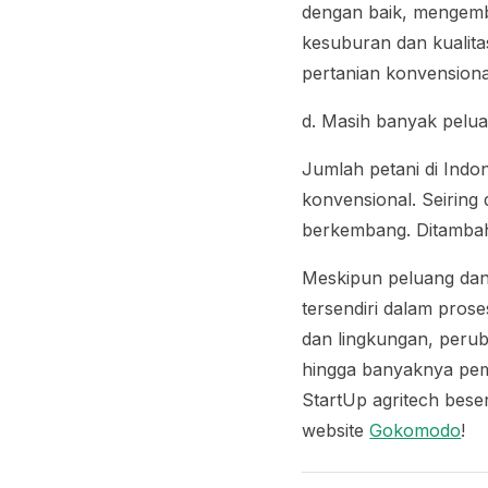
dengan baik, mengem
kesuburan dan kualita
pertanian konvensiona
d. Masih banyak pelu
Jumlah petani di Indo
konvensional. Seiring 
berkembang. Ditambah 
Meskipun peluang da
tersendiri dalam pros
dan lingkungan, perub
hingga banyaknya pemb
StartUp agritech beser
website
Gokomodo
!