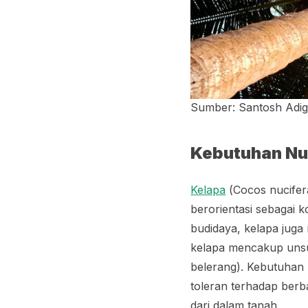
Sumber: Santosh Adig
Kebutuhan Nut
Kelapa
(
Cocos nucifer
berorientasi sebagai 
budidaya, kelapa juga
kelapa mencakup unsur
belerang). Kebutuhan n
toleran terhadap berba
dari dalam tanah.