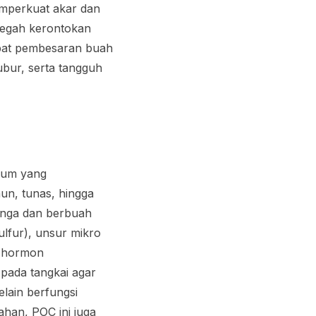
memperkuat akar dan
cegah kerontokan
epat pembesaran buah
ubur, serta tangguh
ium yang
n, tunas, hingga
bunga dan berbuah
lfur), unsur mikro
, hormon
pada tangkai agar
elain berfungsi
han, POC ini juga