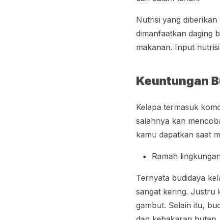
Nutrisi yang diberika
dimanfaatkan daging 
makanan. Input nutris
Keuntungan B
Kelapa termasuk komo
salahnya kan mencoba
kamu dapatkan saat m
Ramah lingkunga
Ternyata budidaya kel
sangat kering. Justr
gambut. Selain itu, b
dan kebakaran hutan