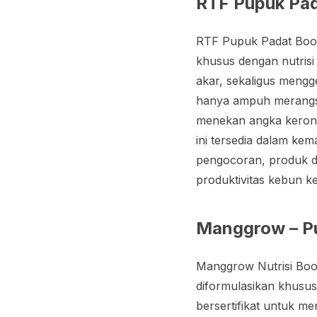
RTF Pupuk Pad
RTF Pupuk Padat Boos
khusus dengan nutris
akar, sekaligus mengg
hanya ampuh merangsa
menekan angka keron
ini tersedia dalam ke
pengocoran, produk da
produktivitas kebun k
Manggrow – Pu
Manggrow Nutrisi Boo
diformulasikan khusus
bersertifikat untuk m