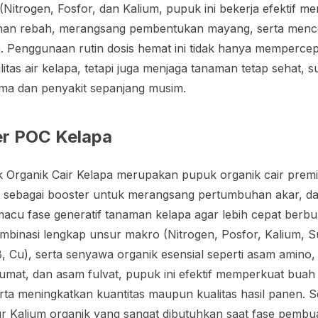
 (Nitrogen, Fosfor, dan Kalium, pupuk ini bekerja efektif 
ahan rebah, merangsang pembentukan mayang, serta men
 Penggunaan rutin dosis hemat ini tidak hanya memperc
tas air kelapa, tetapi juga menjaga tanaman tetap sehat, s
ma dan penyakit sepanjang musim.
er POC Kelapa
 Organik Cair Kelapa merupakan pupuk organik cair prem
s sebagai
booster
untuk merangsang pertumbuhan akar, dau
macu fase generatif tanaman kelapa agar lebih cepat ber
binasi lengkap unsur makro (Nitrogen, Posfor, Kalium, Su
B, Cu), serta senyawa organik esensial seperti asam amino
at, dan asam fulvat, pupuk ini efektif memperkuat buah 
rta meningkatkan kuantitas maupun kualitas hasil panen. S
r Kalium organik yang sangat dibutuhkan saat fase pembua