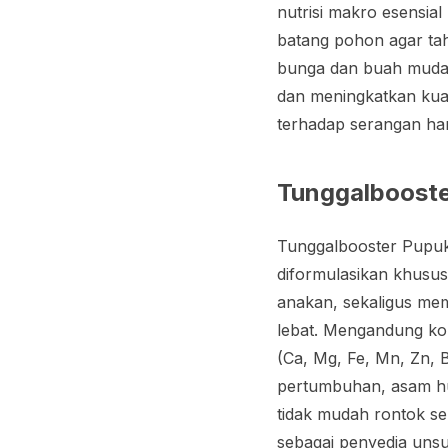
nutrisi makro esensial
batang pohon agar t
bunga dan buah muda.
dan meningkatkan kuali
terhadap serangan ha
Tunggalboost
Tunggalbooster Pupuk
diformulasikan khusu
anakan, sekaligus me
lebat. Mengandung kom
(Ca, Mg, Fe, Mn, Zn, 
pertumbuhan, asam hum
tidak mudah rontok se
sebagai penyedia unsu