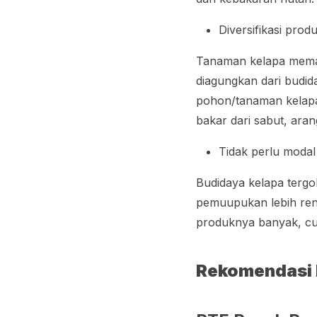
Diversifikasi pro
Tanaman kelapa meman
diagungkan dari budida
pohon/tanaman kelapa
bakar dari sabut, aran
Tidak perlu moda
Budidaya kelapa tergol
pemuupukan lebih rend
produknya banyak, c
Rekomendasi 