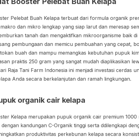
at Booster Pelebat Buah Kelapa
ter Pelebat Buah Kelapa terbuat dari formula organik pr
i makro dan mikro lengkap yang siap larut dan meresap se
emburkan tanah dan mengaktifkan mikroorganisme baik di s
ng pembungaan dan memicu pembuahan yang cepat, booste
tokan buah dan mampu memangkas kebutuhan pupuk kim
masan praktis 250 gram yang sangat mudah diaplikasikan le
ri Raja Tani Farm Indonesia ini menjadi investasi cerdas
elapa Anda secara berkelanjutan dan ramah lingkungan.
puk organik cair kelapa
ster Kelapa merupakan pupuk organik cair premium 1000 
 dengan kandungan C-Organik tinggi serta ddilengkapi den
eningkatkan produktivitas perkebunan kelapa secara konsis