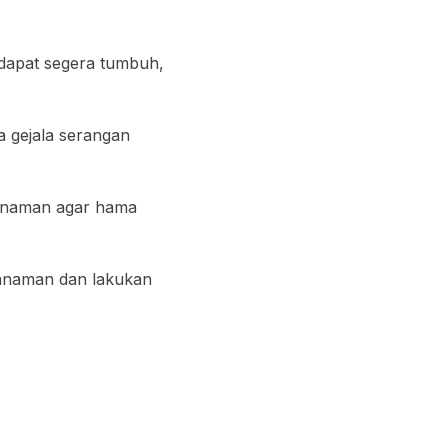
dapat segera tumbuh,
a gejala serangan
tanaman agar hama
nanaman dan lakukan