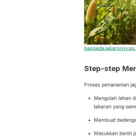
bappeda.jabarprov.go.
Step-step Me
Proses penanaman jagu
Mengolah lahan 
takaran yang sei
Membuat bedengan 
Masukkan benih j