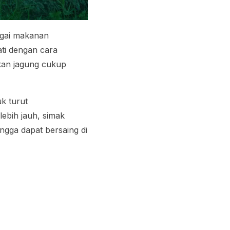
agai makanan
ti dengan cara
kan jagung cukup
uk turut
bih jauh, simak
gga dapat bersaing di