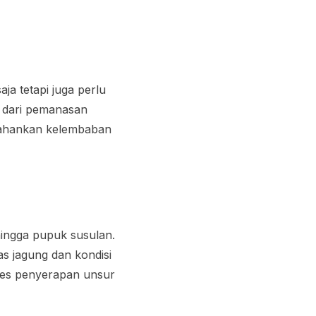
a tetapi juga perlu
n dari pemanasan
rtahankan kelembaban
hingga pupuk susulan.
as jagung dan kondisi
oses penyerapan unsur