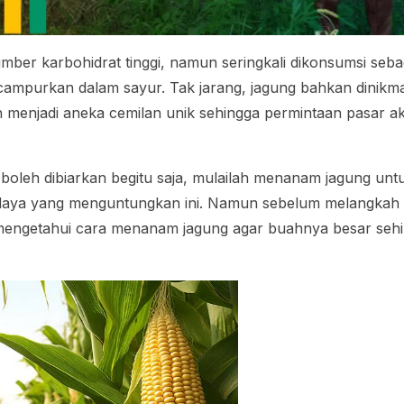
ber karbohidrat tinggi, namun seringkali dikonsumsi seb
campurkan dalam sayur. Tak jarang, jagung bahkan dinikma
h menjadi aneka cemilan unik sehingga permintaan pasar a
k boleh dibiarkan begitu saja, mulailah menanam jagung unt
ya yang menguntungkan ini. Namun sebelum melangkah le
 mengetahui cara menanam jagung agar buahnya besar sehin