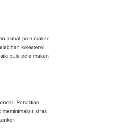
gan akibat pola makan
lebihan kolesterol
aiki pula pola makan
dali. Penelitian
meminimalisir stres
kanker.