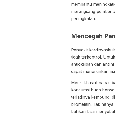
membantu meningkatk
merangsang pembentuk
peningkatan.
Mencegah Peny
Penyakit kardiovaskul
tidak terkontrol. Unt
antioksidan dan antiin
dapat menurunkan risi
Meski khasiat nanas 
konsumsi buah berwar
terjadinya kembung, d
bromelain. Tak hanya 
bahkan bisa menyebabk