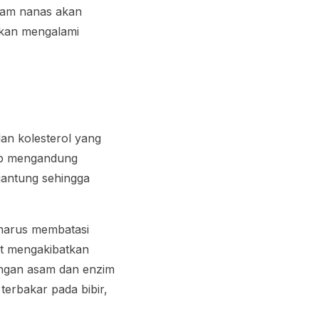
lam nanas akan
akan mengalami
dan kolesterol yang
bab mengandung
 jantung sehingga
 harus membatasi
at mengakibatkan
dungan asam dan enzim
terbakar pada bibir,