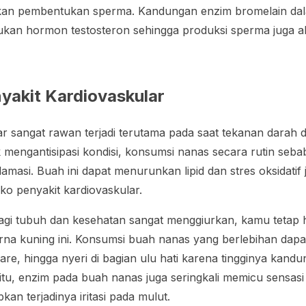
an pembentukan sperma. Kandungan enzim bromelain da
an hormon testosteron sehingga produksi sperma juga 
akit Kardiovaskular
ar sangat rawan terjadi terutama pada saat tekanan darah 
uk mengantisipasi kondisi, konsumsi nanas secara rutin se
flamasi. Buah ini dapat menurunkan lipid dan stres oksidatif
ko penyakit kardiovaskular.
bagi tubuh dan kesehatan sangat menggiurkan, kamu tetap
na kuning ini. Konsumsi buah nanas yang berlebihan dap
iare, hingga nyeri di bagian ulu hati karena tingginya kan
itu, enzim pada buah nanas juga seringkali memicu sensasi 
an terjadinya iritasi pada mulut.