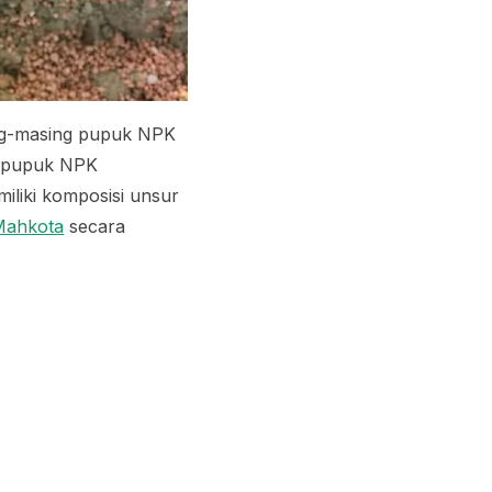
ng-masing pupuk NPK
ya pupuk NPK
liki komposisi unsur
ahkota
secara