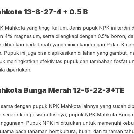
hkota 13-8-27-4 + 0.5 B
K Mahkota yang tinggi kalium. Jenis pupuk NPK ini terdiri 
dan 4% magnesium, serta dilengkapi dengan 0.5% boron, 
ok diberikan pada tanah yang minim kandungan P dan K da
 Pupuk ini juga bisa diaplikasikan di lahan yang gambut, 
uk meningkatkan efektivitas pupuk dan tambahan fosfat u
la diperlukan.
hkota Bunga Merah 12-6-22-3+TE
ni sama dengan pupuk NPK Mahkota lainnya yang sudah di
ma secara komposisi nutrisinya, pupuk NPK Mahkota Bunga
penggunaan. Pupuk NPK ini ditujukan untuk memenuhi kebu
terutama pada tanaman hortikultura, buah, dan tanaman t