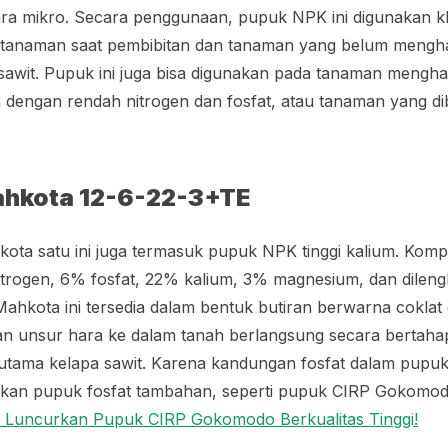
ra mikro. Secara penggunaan, pupuk NPK ini digunakan 
tanaman saat pembibitan dan tanaman yang belum mengha
awit. Pupuk ini juga bisa digunakan pada tanaman mengha
n dengan rendah nitrogen dan fosfat, atau tanaman yang di
hkota 12-6-22-3+TE
ta satu ini juga termasuk pupuk NPK tinggi kalium. Komp
nitrogen, 6% fosfat, 22% kalium, 3% magnesium, dan dilen
hkota ini tersedia dalam bentuk butiran berwarna coklat 
san unsur hara ke dalam tanah berlangsung secara bertahap.
utama kelapa sawit. Karena kandungan fosfat dalam pupuk
kan pupuk fosfat tambahan, seperti pupuk CIRP Gokomo
ni Luncurkan Pupuk CIRP Gokomodo Berkualitas Tinggi!