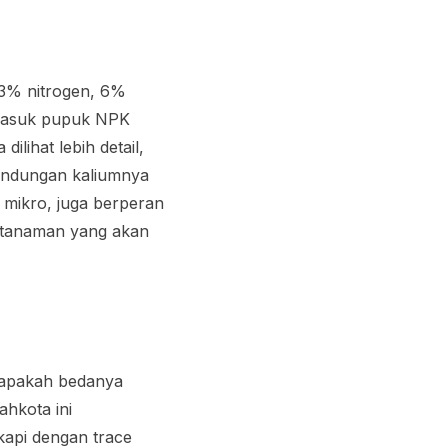
13% nitrogen, 6%
rmasuk pupuk NPK
lihat lebih detail,
andungan kaliumnya
 mikro, juga berperan
 tanaman yang akan
, apakah bedanya
hkota ini
gkapi dengan
trace