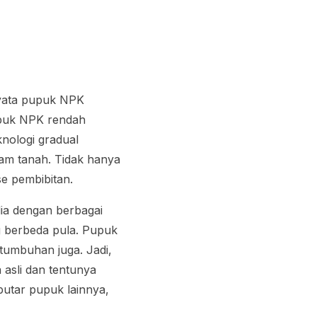
nyata pupuk NPK
upuk NPK rendah
knologi
gradual
lam tanah. Tidak hanya
se pembibitan.
ia dengan berbagai
g berbeda pula. Pupuk
umbuhan juga. Jadi,
asli dan tentunya
utar pupuk lainnya,