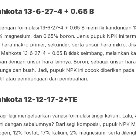
hkota 13-6-27-4 + 0.65 B
ngan formulasi 13-6-27-4 + 0.65 B memiliki kandungan 
4% magnesium, dan 0.65% boron. Jenis pupuk NPK ini te
ara makro primer, sekunder, serta unsur hara mikro. Jika di
Mahkota 13-6-27-4 + 0.65 B tidak seimbang, melainkan k
ngkan dengan unsur hara lainnya. Boron, sebagai unsur hara
nga dan buah. Jadi, pupuk NPK ini cocok diberikan pada
atif atau pembungaan dan pembuahan.
hkota 12-12-17-2+TE
i-lagi mengeluarkan variasi formulasi tinggi kalium. Lalu
i dengan sebelumnya? Dari segi komposisi, pupuk NPK Ma
gen, 12% fosfat, 17% kalium, 2% magnesium, serta dilen