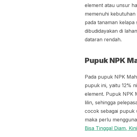
element
atau unsur ha
memenuhi kebutuhan 
pada tanaman kelapa s
dibudidayakan di laha
dataran rendah.
Pupuk NPK Ma
Pada pupuk NPK Mahko
pupuk ini, yaitu 12% 
element
. Pupuk NPK Ma
lilin, sehingga pelepa
cocok sebagai pupuk 
maka perlu mengguna
Bisa Tinggal Diam, Ki