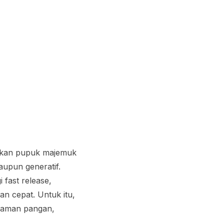
akan pupuk majemuk
aupun generatif.
gi
fast release,
n cepat. Untuk itu,
naman pangan,