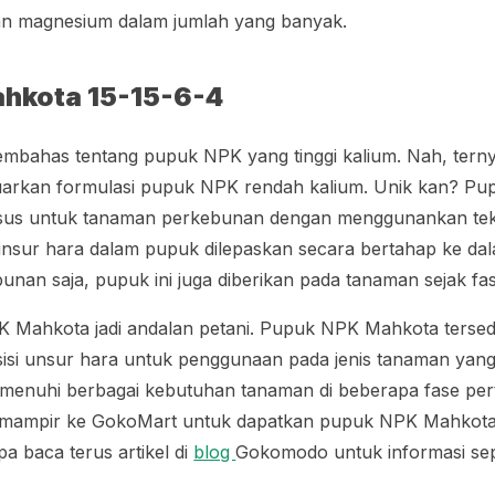
an magnesium dalam jumlah yang banyak.
hkota 15-15-6-4
bahas tentang pupuk NPK yang tinggi kalium. Nah, ter
arkan formulasi pupuk NPK rendah kalium. Unik kan? P
usus untuk tanaman perkebunan dengan menggunankan te
 unsur hara dalam pupuk dilepaskan secara bertahap ke da
nan saja, pupuk ini juga diberikan pada tanaman sejak fa
K Mahkota jadi andalan petani. Pupuk NPK Mahkota tersed
isi unsur hara untuk penggunaan pada jenis tanaman yan
enuhi berbagai kebutuhan tanaman di beberapa fase pert
, mampir ke GokoMart untuk dapatkan pupuk NPK Mahkota 
pa baca terus artikel di
blog
Gokomodo untuk informasi sep