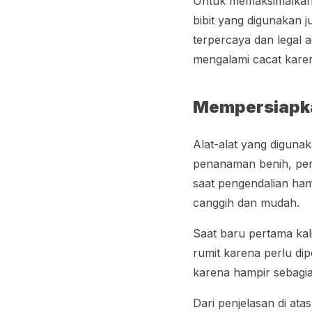
Untuk memaksimalkan p
bibit yang digunakan j
terpercaya dan legal ag
mengalami cacat kare
Mempersiapk
Alat-alat yang diguna
penanaman benih, per
saat pengendalian ha
canggih dan mudah.
Saat baru pertama kal
rumit karena perlu di
karena hampir sebagia
Dari penjelasan di at