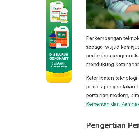
Perkembangan teknolog
sebagai wujud kemajua
pertanian menggunakan
mendukung ketahanan 
Keterlibatan teknolog
proses pengendalian h
pertanian modern, sim
Kementan dan Kemnak
Pengertian Pe