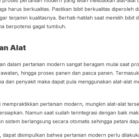
roses pertanian modern yang telah melibatkan alat-alat de
uga harus berkualitas. Pastikan bibit berkualitas diperoleh
ar terjamin kualitasnya. Berhati-hatilah saat memilih bibit d
na berpotensi gagal tumbuh.
an Alat
kan dalam pertanian modern sangat beragam mulai saat pro
awatan, hingga proses panen dan pasca panen. Termasuk p
ma dan penyakit maka dapat pula menggunakan alat-alat m
i mempraktikkan pertanian modern, mungkin alat-alat ters
persiapkan. Namun saat sudah terintegrasi dengan baik maka
n sistem berlangsung secara otomatis sehingga petani da
as, dapat disimpulkan bahwa pertanian modern perlu dilakuk