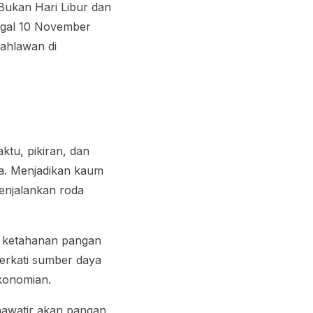
 Bukan Hari Libur dan
nggal 10 November
pahlawan di
tu, pikiran, dan
a. Menjadikan kaum
enjalankan roda
an ketahanan pangan
berkati sumber daya
ekonomian.
hawatir akan pangan.