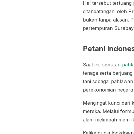
Hal tersebut tertuang
ditandatangani oleh P
bukan tanpa alasan. P
pertempuran Surabaya
Petani Indone
Saat ini, sebutan
pahl
tenaga serta berjuan
tani sebagai pahlawa
perekonomian negara t
Mengingat kunci dari 
mereka. Melalui formu
alam melimpah memilik
Ketika dunia
lockdown