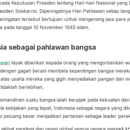
 pada Keputusan Presiden tentang Hari-hari Nasional yang
residen Soekarno. Diperingatinya Hari Pahlawan setiap ta
eringatan tersebut bertujuan untuk mengenang jasa para 
 pada tanggal 10 November 1945 silam.
sia sebagai pahlawan bangsa
awan
layak diberikan kepada orang yang mengorbankan wak
g dengan gagah berani membela kepentingan bangsa merek
n atas usaha mereka yang gigih menyediakan pangan dan m
idaklah berlebihan.
kemandirian suatu bangsa ialah berpijak pada kekuatan d
la kebijakan yang tepat, Indonesia sebagai negara yang di
i peluang besar menjadikan pertanian sebagai leader per
akibat pandemi dan resesi global semua negara menjadi k