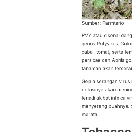
Sumber: Farmtario
PVY atau dikenal deng
genus Potyvirus. Golo
cabai, tomat, serta te
persicae
dan
Aphis go
tanaman akan terseran
Gejala serangan virus 
nutrisinya akan meni
terjadi akibat infeksi
menyerang buahnya. Se
merata.
Tobacco