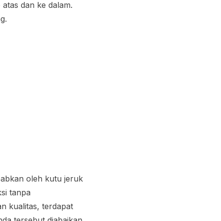
 atas dan ke dalam.
g.
babkan oleh kutu jeruk
ksi tanpa
 kualitas, terdapat
nda tersebut diabaikan