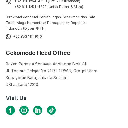
+62 811-1254-4293 (Untuk Perusahaan)
+62 811-1254-4292 (Untuk Petani & Mitra)
Direktorat Jenderal Perlindungan Konsumen dan Tata
Tertib Niaga Kementrian Perdagangan Republik
Indonesia (Ditjen PKTN)
+62 853 1111 1010
Gokomodo Head Office
Rukan Permata Senayan Andriwina Blok C1

JL Tentara Pelajar No 21 RT 1 RW 7, Grogol Utara

Kebayoran Baru, Jakarta Selatan

DKI Jakarta 12210
Visit Us