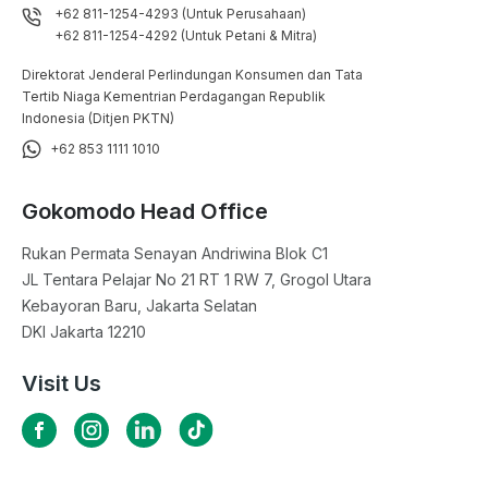
+62 811-1254-4293 (Untuk Perusahaan)
+62 811-1254-4292 (Untuk Petani & Mitra)
Direktorat Jenderal Perlindungan Konsumen dan Tata
Tertib Niaga Kementrian Perdagangan Republik
Indonesia (Ditjen PKTN)
+62 853 1111 1010
Gokomodo Head Office
Rukan Permata Senayan Andriwina Blok C1

JL Tentara Pelajar No 21 RT 1 RW 7, Grogol Utara

Kebayoran Baru, Jakarta Selatan

DKI Jakarta 12210
Visit Us