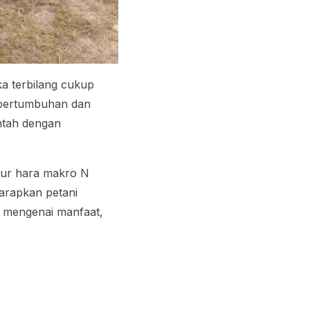
ka terbilang cukup
i pertumbuhan dan
ntah dengan
sur hara makro N
harapkan petani
 mengenai manfaat,