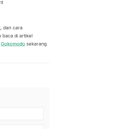
it
, dan cara
aca di artikel
e
Gokomodo
sekarang