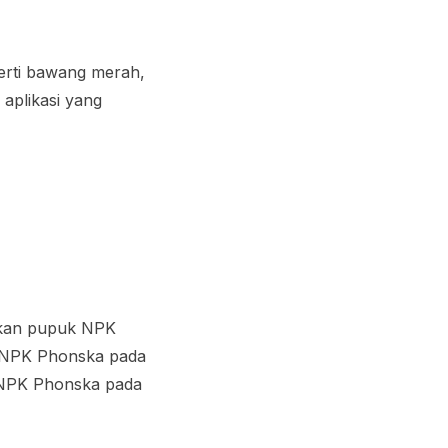
erti bawang merah,
 aplikasi yang
hkan pupuk NPK
k NPK Phonska pada
 NPK Phonska pada