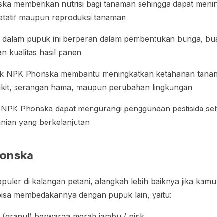
a memberikan nutrisi bagi tanaman sehingga dapat meni
tatif maupun reproduksi tanaman
 dalam pupuk ini berperan dalam pembentukan bunga, buah
n kualitas hasil panen
uk NPK Phonska membantu meningkatkan ketahanan tana
akit, serangan hama, maupun perubahan lingkungan
NPK Phonska dapat mengurangi penggunaan pestisida seh
nian yang berkelanjutan
honska
puler di kalangan petani, alangkah lebih baiknya jika kamu
isa membedakannya dengan pupuk lain, yaitu:
 (granul) berwarna merah jambu / pink