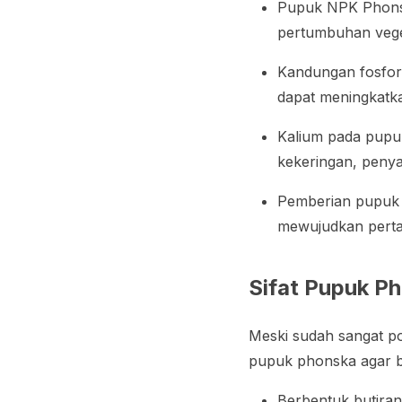
Pupuk NPK Phonsk
pertumbuhan vege
Kandungan fosfor
dapat meningkatka
Kalium pada pup
kekeringan, peny
Pemberian pupuk 
mewujudkan perta
Sifat Pupuk P
Meski sudah sangat po
pupuk phonska agar b
Berbentuk butiran