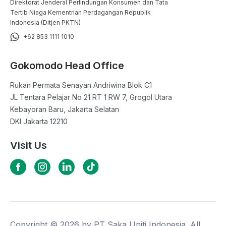
Direktorat Jenderal Perlindungan Konsumen dan Tata
Tertib Niaga Kementrian Perdagangan Republik
Indonesia (Ditjen PKTN)
+62 853 1111 1010
Gokomodo Head Office
Rukan Permata Senayan Andriwina Blok C1

JL Tentara Pelajar No 21 RT 1 RW 7, Grogol Utara

Kebayoran Baru, Jakarta Selatan

DKI Jakarta 12210
Visit Us
Copyright ©
2026
by PT Saka Uniti Indonesia. All