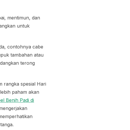
ai, mentimun, dan
dangkan untuk
da, contohnya cabe
pupuk tambahan atau
edangkan terong
am rangka spesial Hari
lebih paham akan
el Benih Padi di
 mengerjakan
n memperhatikan
atanga.