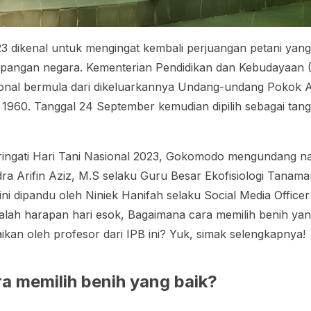
3 dikenal untuk mengingat kembali perjuangan petani yang 
angan negara. Kementerian Pendidikan dan Kebudayaan 
sional bermula dari dikeluarkannya Undang-undang Pokok 
1960. Tanggal 24 September kemudian dipilih sebagai tang
ngati Hari Tani Nasional 2023, Gokomodo mengundang n
andra Arifin Aziz, M.S selaku Guru Besar Ekofisiologi Tanam
i ini dipandu oleh Niniek Hanifah selaku Social Media Office
lah harapan hari esok, Bagaimana cara memilih benih yan
kan oleh profesor dari IPB ini? Yuk, simak selengkapnya!
a memilih benih yang baik?