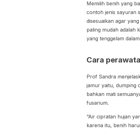
Memilih benih yang bai
contoh jenis sayuran 
disesuaikan agar yang
paling mudah adalah k
yang tenggelam dalam i
Cara perawata
Prof Sandra menjelask
jamur yaitu,
dumping o
bahkan mati semuany
fusarium
.
“Air cipratan hujan y
karena itu, benih har