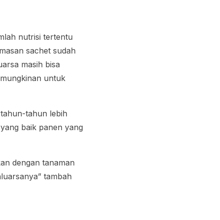
lah nutrisi tertentu
kemasan sachet sudah
uarsa masih bisa
kemungkinan untuk
rtahun-tahun lebih
n yang baik panen yang
gkan dengan tanaman
aluarsanya” tambah