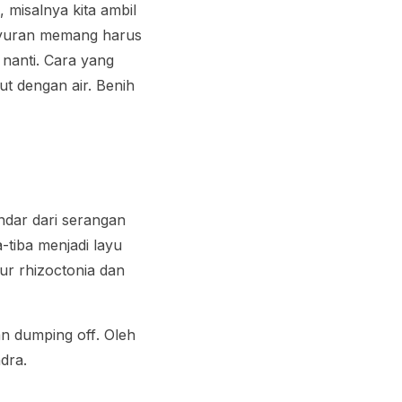
 misalnya kita ambil
sayuran memang harus
 nanti. Cara yang
t dengan air. Benih
ndar dari serangan
tiba menjadi layu
mur
rhizoctonia
dan
kan
dumping off
. Oleh
dra.