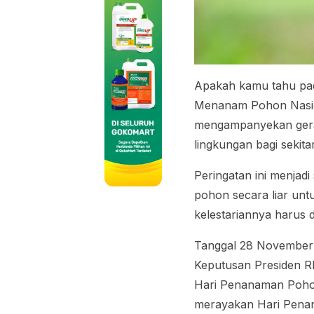
Apakah kamu tahu pad
Menanam Pohon Nasion
mengampanyekan gera
lingkungan bagi sekitar
Peringatan ini menjad
pohon secara liar unt
kelestariannya harus
Tanggal 28 November 
Keputusan Presiden R
Hari Penanaman Poho
merayakan Hari Penan