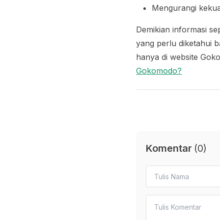
Mengurangi kekua
Demikian informasi s
yang perlu diketahui ba
hanya di website Gok
Gokomodo?
Komentar
(
0
)