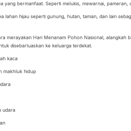
 yang bermanfaat. Seperti melukis, mewarnai, pameran, d
 lahan hijau seperti gunung, hutan, taman, dan lain sebag
ara merayakan Hari Menanam Pohon Nasional, alangkah b
tuk disebarluaskan ke keluarga terdekat.
ah kaca
n makhluk hidup
udara
 udara
gan