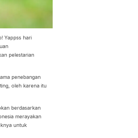
! Yappss hari
juan
n pelestarian
rutama penebangan
ng, oleh karena itu
apkan berdasarkan
donesia merayakan
iknya untuk