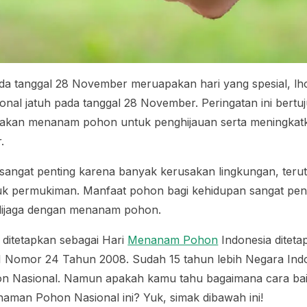
a tanggal 28 November meruapakan hari yang spesial, lho
al jatuh pada tanggal 28 November. Peringatan ini bertu
kan menanam pohon untuk penghijauan serta meningkatka
.
i sangat penting karena banyak kerusakan lingkungan, te
uk permukiman. Manfaat pohon bagi kehidupan sangat penti
 dijaga dengan menanam pohon.
ditetapkan sebagai Hari
Menanam Pohon
Indonesia ditet
I Nomor 24 Tahun 2008. Sudah 15 tahun lebih Negara In
n Nasional. Namun apakah kamu tahu bagaimana cara ba
aman Pohon Nasional ini? Yuk, simak dibawah ini!