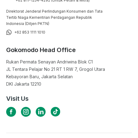
+62 811-1254-4292 (Untuk Petani & Mitra)
Direktorat Jenderal Perlindungan Konsumen dan Tata
Tertib Niaga Kementrian Perdagangan Republik
Indonesia (Ditjen PKTN)
+62 853 1111 1010
Gokomodo Head Office
Rukan Permata Senayan Andriwina Blok C1

JL Tentara Pelajar No 21 RT 1 RW 7, Grogol Utara

Kebayoran Baru, Jakarta Selatan

DKI Jakarta 12210
Visit Us