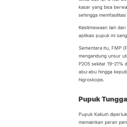
kasar yang bisa berwar
sehingga memfasilita
Keistimewaan lain dar
aplikasi pupuk ini s
Sementara itu, FMP (
mengandung unsur uta
P2O5 sekitar 19–21% d
abu-abu hingga keputih-
higroskopis.
Pupuk Tunggal
Pupuk Kalium diperluk
memainkan peran pent