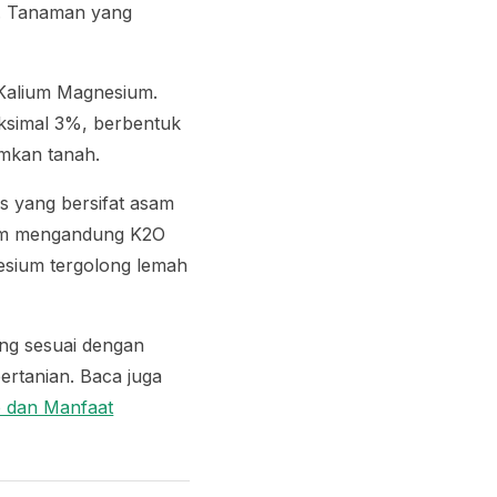
an. Tanaman yang
n Kalium Magnesium.
ksimal 3%, berbentuk
samkan tanah.
s yang bersifat asam
ium mengandung K2O
nesium tergolong lemah
ng sesuai dengan
ertanian. Baca juga
p dan Manfaat