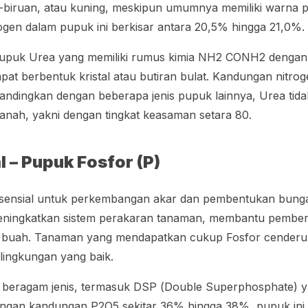
u-biruan, atau kuning, meskipun umumnya memiliki warna p
ogen dalam pupuk ini berkisar antara 20,5% hingga 21,0%.
 pupuk Urea yang memiliki rumus kimia NH2 CONH2 denga
pat berbentuk kristal atau butiran bulat. Kandungan nitro
andingkan dengan beberapa jenis pupuk lainnya, Urea tidak
nah, yakni dengan tingkat keasaman setara 80.
 – Pupuk Fosfor (P)
esensial untuk perkembangan akar dan pembentukan bun
ningkatkan sistem perakaran tanaman, membantu pembent
s buah. Tanaman yang mendapatkan cukup Fosfor cenderun
 lingkungan yang baik.
 beragam jenis, termasuk DSP (
Double Superphosphate
) 
ngan kandungan P2O5 sekitar 36% hingga 38%, pupuk ini