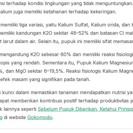
tensi terhadap kondisi lingkungan yang tidak menguntungk
lium juga memiliki ketahanan terhadap kekeringan.
emiliki tiga variasi, yaitu Kalium Sulfat, Kalium orida, da
memiliki kandungan K2O sekitar 48–52% dan batasan Cl ma
 larut dalam air. Selain itu, pupuk ini memiliki sifat mema
mengandung K2O sebesar 60% dan memiliki reaksi fisiologi
skopis yang rendah. Sementara itu, Pupuk Kalium Magnes
%, dan MgO sekitar 6–19,5%. Reaksi fisiologis Kalium Mag
 efek masam yang signifikan pada tanah.
i kunci dalam memastikan tanaman mendapatkan nutrisi ya
pat memberikan kontribusi positif terhadap produktivitas p
k lainnya seperti
Sebelum Pupuk Diberikan, Ketahui Prinsi
g
di website
Gokomodo
.