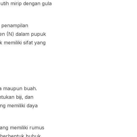
utih mirip dengan gula
n penampilan
gen (N) dalam pupuk
 memiliki sifat yang
ga maupun buah.
ukan biji, dan
g memiliki daya
yang memiliki rumus
 berbentuk bubuk