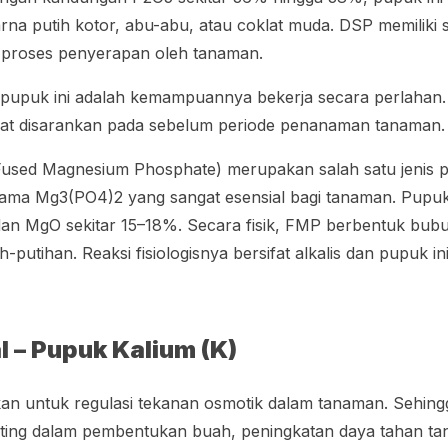
na putih kotor, abu-abu, atau coklat muda. DSP memiliki sif
si proses penyerapan oleh tanaman.
i pupuk ini adalah kemampuannya bekerja secara perlahan.
angat disarankan pada sebelum periode penanaman tanaman
Fused Magnesium Phosphate
) merupakan salah satu jenis
ma Mg3(PO4)2 yang sangat esensial bagi tanaman. Pupu
an MgO sekitar 15–18%. Secara fisik, FMP berbentuk bubu
putihan. Reaksi fisiologisnya bersifat alkalis dan pupuk ini
 – Pupuk Kalium (K)
an untuk regulasi tekanan osmotik dalam tanaman. Sehingg
ing dalam pembentukan buah, peningkatan daya tahan t