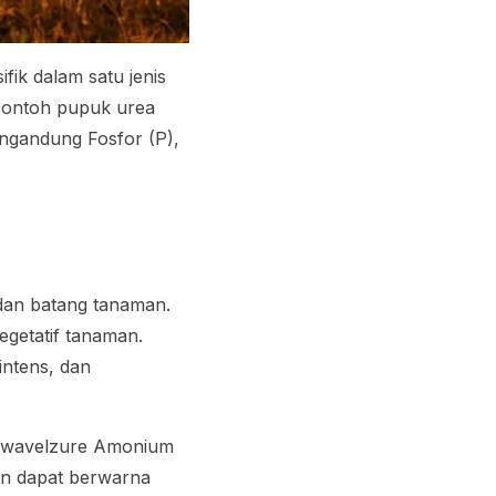
ik dalam satu jenis
 contoh pupuk urea
gandung Fosfor (P),
dan batang tanaman.
egetatif tanaman.
intens, dan
wavelzure Amonium
dan dapat berwarna