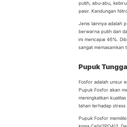
putih, abu-abu, kebir
pasir. Kandungan Nitr
Jenis lainnya adalah
berwarna putih dan da
ini mencapai 46%. Dib
sangat memasamkan ta
Pupuk Tunggal
Fosfor adalah unsur 
Pupuk Fosfor akan me
meningkatkan kualita
tahan terhadap stress
Pupuk Fosfor memiliki
kimia Ca(H2PO4)2. De