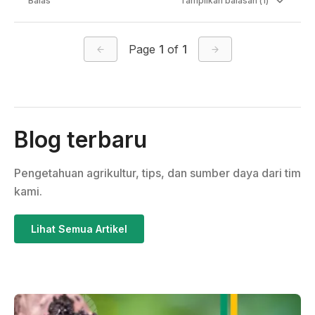
Balas
Tampilkan
balasan (
1
)
Page
1
of
1
Blog terbaru
Pengetahuan agrikultur, tips, dan sumber daya dari tim
kami.
Lihat Semua Artikel