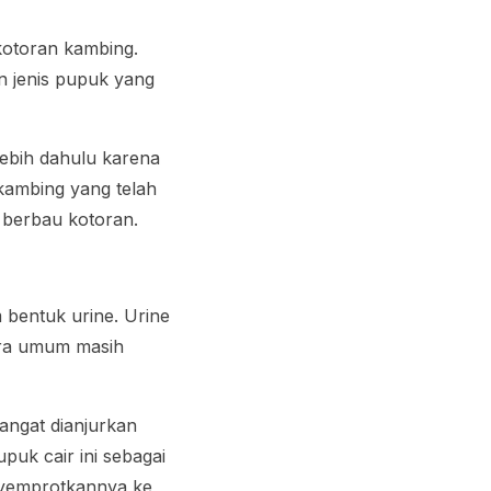
kotoran kambing.
an jenis pupuk yang
lebih dahulu karena
 kambing yang telah
k berbau kotoran.
bentuk urine. Urine
cara umum masih
sangat dianjurkan
uk cair ini sebagai
enyemprotkannya ke