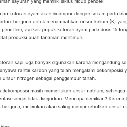
naman sayuran yang memiliki siklus hidup pendek.
dari kotoran ayam akan dicampur dengan sekam padi dal
i ini berguna untuk menambahkan unsur kalium (K) yang
penelitian, aplikasi pupuk kotoran ayam pada dosis 15 ton
total produksi buah tanaman mentimun.
i
toran sapi juga banyak digunakan karena mengandung selu
enyawa rantai karbon yang telah mengalami dekomposisi 
unsur nitrogen sebagai penggembur tanah.
es dekomposisi masih memerlukan unsur natrium, sehingga 
entasi sangat tidak dianjurkan. Mengapa demikian? Karena 
an berguna, melainkan akan saling memperebutkan unsur n