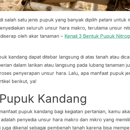
 salah satu jenis pupuk yang banyak dipilih petani untu
menyediakan seluruh unsur hara makro, terutama unsur nit
 diserap oleh akar tanaman –
Kenali 3 Bentuk Pupuk Nitro
puk kandang dapat ditebar langsung di atas tanah atau di
mberian dalam larikan atau langsung pada lubang tanaman ju
ses penyerapan unsur hara. Lalu, apa manfaat pupuk jeni
tikel berikut, ya!
 Pupuk Kandang
nfaat pupuk kandang bagi kegiatan pertanian, kamu aka
adalah penyedia unsur hara makro dan mikro yang memiliki 
i juga dikenal sebagai pembenah tanah karena bisa memper