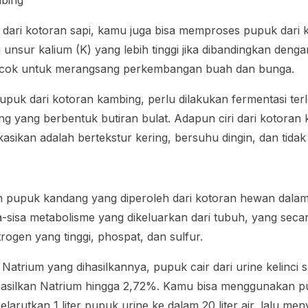
mbing
dari kotoran sapi, kamu juga bisa memproses pupuk dari 
i unsur kalium (K) yang lebih tinggi jika dibandingkan deng
cocok untuk merangsang perkembangan buah dan bunga.
uk dari kotoran kambing, perlu dilakukan fermentasi ter
ng yang berbentuk butiran bulat. Adapun ciri dari kotoran
kasikan adalah bertekstur kering, bersuhu dingin, dan tida
 pupuk kandang yang diperoleh dari kotoran hewan dalam 
a-sisa metabolisme yang dikeluarkan dari tubuh, yang se
ogen yang tinggi, phospat, dan sulfur.
 Natrium yang dihasilkannya, pupuk cair dari urine kelinci 
ilkan Natrium hingga 2,72%. Kamu bisa menggunakan pup
arutkan 1 liter pupuk urine ke dalam 20 liter air, lalu m