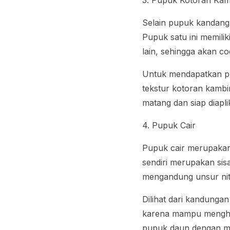
3. Pupuk Kotoran Ka
Selain pupuk kandang 
Pupuk satu ini memilik
lain, sehingga akan 
Untuk mendapatkan pup
tekstur kotoran kambi
matang dan siap diapli
4. Pupuk Cair
Pupuk cair merupakan
sendiri merupakan sis
mengandung unsur nitr
Dilihat dari kandungan
karena mampu menghas
pupuk daun dengan mel