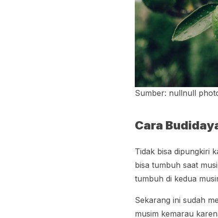
Sumber: nullnull phot
Cara Budiday
Tidak bisa dipungkir
bisa tumbuh saat mus
tumbuh di kedua mus
Sekarang ini sudah me
musim kemarau karena