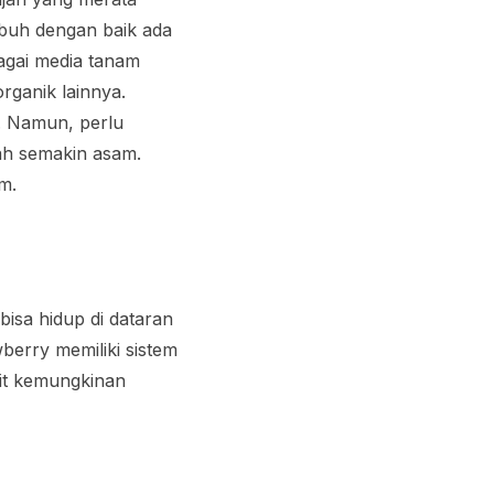
mbuh dengan baik ada
agai media tanam
ganik lainnya.
2. Namun, perlu
nah semakin asam.
am.
isa hidup di dataran
berry memiliki sistem
kit kemungkinan