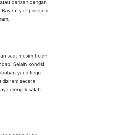
 atau barisan dengan
h. Bayam yang disemai
anam.
kan saat musim hujan.
bab. Selain kondisi
baban yang tinggi
 disiram secara
aya menjadi salah
hujan yang merata