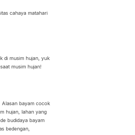
sitas cahaya matahari
k di musim hujan, yuk
saat musim hujan!
k. Alasan bayam cocok
im hujan, lahan yang
tode budidaya bayam
tas bedengan,