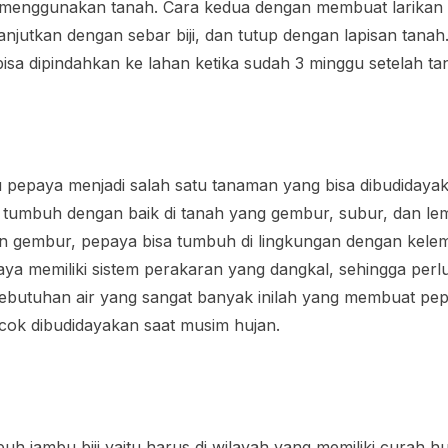
is menggunakan tanah. Cara kedua dengan membuat larikan
ilanjutkan dengan sebar biji, dan tutup dengan lapisan tana
 bisa dipindahkan ke lahan ketika sudah 3 minggu setelah t
au pepaya menjadi salah satu tanaman yang bisa dibudidaya
 tumbuh dengan baik di tanah yang gembur, subur, dan lem
n gembur, pepaya bisa tumbuh di lingkungan dengan kelem
ya memiliki sistem perakaran yang dangkal, sehingga perlu
kebutuhan air yang sangat banyak inilah yang membuat pep
cok dibudidayakan saat musim hujan.
uh jambu biji yaitu harus di wilayah yang memiliki curah 