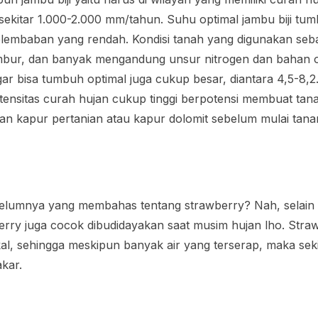
sekitar 1.000-2.000 mm/tahun. Suhu optimal jambu biji tu
elembaban yang rendah. Kondisi tanah yang digunakan seb
bur, dan banyak mengandung unsur nitrogen dan bahan or
ar bisa tumbuh optimal juga cukup besar, diantara 4,5-8,
intensitas curah hujan cukup tinggi berpotensi membuat ta
ikan kapur pertanian atau kapur dolomit sebelum mulai tan
ebelumnya yang membahas tentang strawberry? Nah, selain b
berry juga cocok dibudidayakan saat musim hujan lho. Straw
al, sehingga meskipun banyak air yang terserap, maka se
akar.