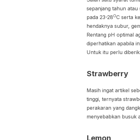
sepanjang tahun atau 
O
pada 23-28
C serta k
hendaknya subur, gem
Rentang pH optimal ag
diperhatikan apabila 
Untuk itu perlu diber
Strawberry
Masih ingat artikel s
tinggi, ternyata straw
perakaran yang dangk
menyebabkan busuk 
Lemon