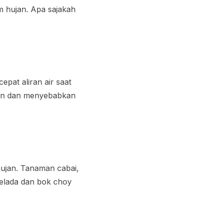
im hujan. Apa sajakah
pat aliran air saat
han dan menyebabkan
hujan. Tanaman cabai,
selada dan bok choy