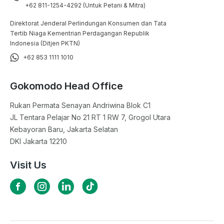
+62 811-1254-4292 (Untuk Petani & Mitra)
Direktorat Jenderal Perlindungan Konsumen dan Tata
Tertib Niaga Kementrian Perdagangan Republik
Indonesia (Ditjen PKTN)
+62 853 1111 1010
Gokomodo Head Office
Rukan Permata Senayan Andriwina Blok C1

JL Tentara Pelajar No 21 RT 1 RW 7, Grogol Utara

Kebayoran Baru, Jakarta Selatan

DKI Jakarta 12210
Visit Us