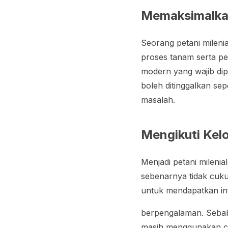
Memaksimalkan
Seorang petani mileni
proses tanam serta p
modern yang wajib dipr
boleh ditinggalkan se
masalah.
Mengikuti Kel
Menjadi petani mileni
sebenarnya tidak cukup
untuk mendapatkan inf
berpengalaman. Sebab 
masih menggunakan car