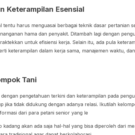
 Keterampilan Esensial
al tentu harus menguasai berbagai teknik dasar pertanian s
enanganan hama dan penyakit. Ditambah lagi dengan pengu
aktekkan untuk efisiensi kerja. Selain itu, ada pula keteram
perti keterampilan dalam kerja sama, manajemen waktu, da
ompok Tani
al dengan pengetahuan terkini dan keterampilan pada peng
 jika tidak didukung dengan adanya relasi. Ikutilah kelomp
ormasi dari para petani senior yang le
kadang akan ada saja hal-hal yang bisa diperoleh dari m
a tradisional agar dapat berkolaborasi.