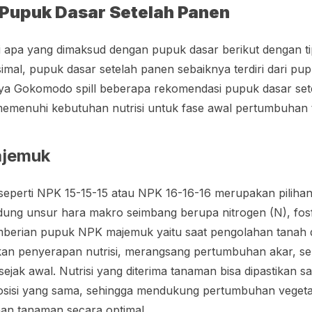
Pupuk Dasar Setelah Panen
i apa yang dimaksud dengan pupuk dasar berikut dengan t
imal, pupuk dasar setelah panen sebaiknya terdiri dari p
nya Gokomodo spill beberapa rekomendasi pupuk dasar set
memenuhi kebutuhan nutrisi untuk fase awal pertumbuhan
ajemuk
perti NPK 15-15-15 atau NPK 16-16-16 merupakan pilihan 
ng unsur hara makro seimbang berupa nitrogen (N), fosfo
mberian pupuk NPK majemuk yaitu saat pengolahan tanah 
n penyerapan nutrisi, merangsang pertumbuhan akar, se
 sejak awal. Nutrisi yang diterima tanaman bisa dipastikan s
osisi yang sama, sehingga mendukung pertumbuhan vegetati
an tanaman secara optimal.