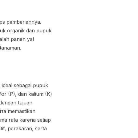
ips pemberiannya.
upuk organik dan pupuk
elah panen ya!
 tanaman.
ideal sebagai pupuk
r (P), dan kalium (K)
dengan tujuan
rta memastikan
ama rata karena setiap
f, perakaran, serta