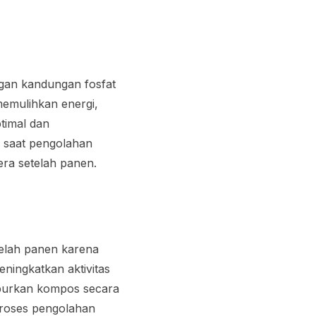
ngan kandungan fosfat
memulihkan energi,
timal dan
 saat pengolahan
era setelah panen.
elah panen karena
ningkatkan aktivitas
aburkan kompos secara
proses pengolahan