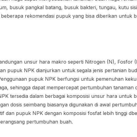
ium, busuk pangkal batang, busuk bakteri, tungau, kutu sisi
ni beberapa rekomendasi pupuk yang bisa diberikan untuk b
ndungan unsur hara makro seperti Nitrogen (N), Fosfor (P
an pupuk NPK dianjurkan untuk segala jenis pertanian bu
 Penggunaan pupuk NPK berfungsi untuk pemenuhan keku
aga, sehingga dapat mempercepat pertumbuhan tanaman 
K tersedia dalam berbagai komposisi unsur hara untuk 
an dosis seimbang biasanya digunakan di awal pertumbu
if dan pupuk NPK dengan komposisi fosfat lebih tinggi db
 merangsang pertumbuhan buah.