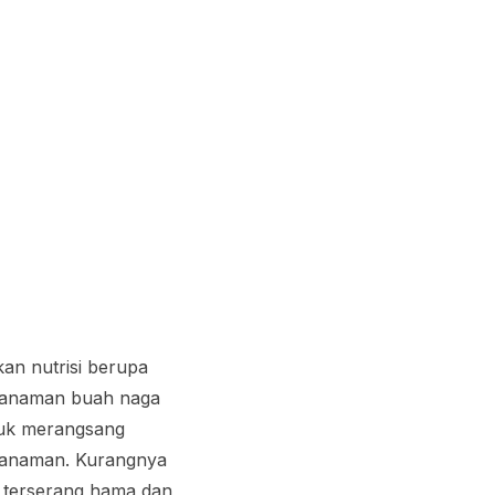
an nutrisi berupa
tanaman buah naga
tuk merangsang
 tanaman. Kurangnya
 terserang hama dan