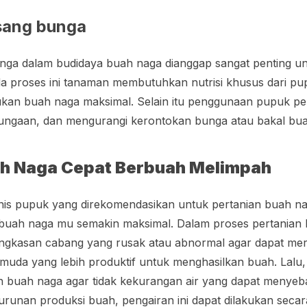
sang bunga
ga dalam budidaya buah naga dianggap sangat penting un
a proses ini tanaman membutuhkan nutrisi khusus dari p
kan buah naga maksimal. Selain itu penggunaan pupuk p
gaan, dan mengurangi kerontokan bunga atau bakal bua
ah Naga Cepat Berbuah Melimpah
nis pupuk yang direkomendasikan untuk pertanian buah nag
an buah naga mu semakin maksimal. Dalam proses pertanian
ngkasan cabang yang rusak atau abnormal agar dapat me
uda yang lebih produktif untuk menghasilkan buah. Lalu,
n buah naga agar tidak kekurangan air yang dapat meny
urunan produksi buah, pengairan ini dapat dilakukan sec