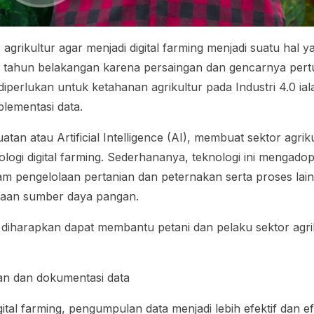
agrikultur agar menjadi
digital farming
menjadi suatu hal y
a tahun belakangan karena persaingan dan gencarnya pe
 diperlukan untuk ketahanan agrikultur pada Industri 4.0 ial
plementasi data.
uatan atau
Artificial Intelligence
(AI), membuat sektor agriku
logi
digital farming
. Sederhananya, teknologi ini mengadop
am pengelolaan pertanian dan peternakan serta proses lain
laan sumber daya pangan.
diharapkan dapat membantu petani dan pelaku sektor agrik
n dan dokumentasi data
gital farming
, pengumpulan data menjadi lebih efektif dan e