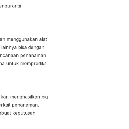
mengurangi
gan menggunakan alat
 lainnya bisa dengan
erencanaan penanaman
guna untuk memprediksi
 akan menghasilkan
big
erkait penanaman,
buat keputusan