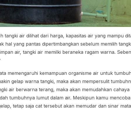
 tangki air dilihat dari harga, kapasitas air yang mampu di
k hal yang pantas dipertimbangkan sebelum memilih tangki 
impan air, tangki air memilki beraneka ragam warna. Seb
?
ata memengaruhi kemampuan organisme air untuk tumbuh d
makin gelap warna tangki, maka akan mempersulit tumbuhny
ngki air berwarna terang, maka akan memudahkan cahay
dah tumbuhnya lumut dalam air. Meskipun kamu mencoba
elap, tetap saja cat tersebut akan memudar dan sinar mata