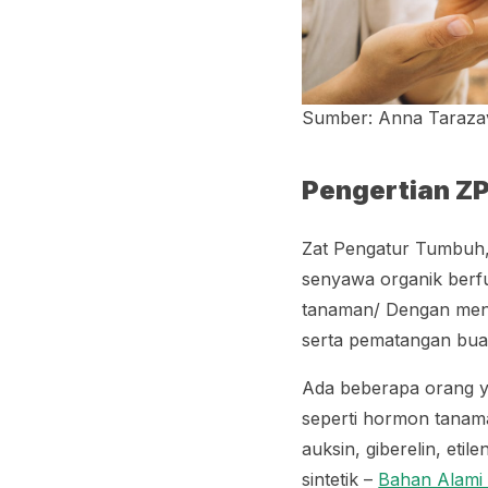
Sumber: Anna Tarazav
Pengertian Z
Zat Pengatur Tumbuh,
senyawa organik berf
tanaman/ Dengan men
serta pematangan buah
Ada beberapa orang 
seperti hormon tanama
auksin, giberelin, et
sintetik –
Bahan Alami