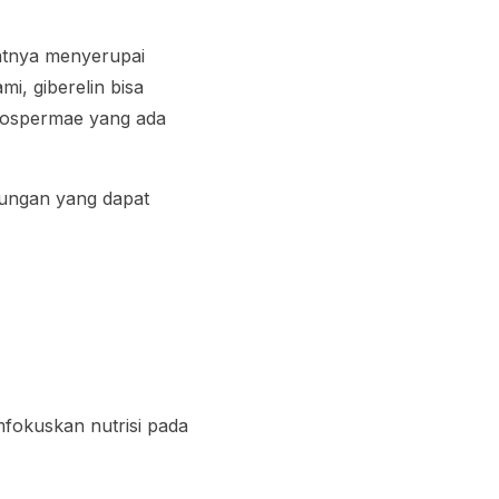
fatnya menyerupai
i, giberelin bisa
iospermae
yang ada
tungan yang dapat
fokuskan nutrisi pada