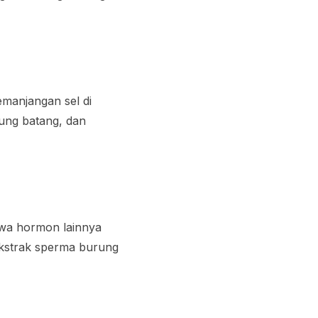
manjangan sel di
jung batang, dan
wa hormon lainnya
 ekstrak sperma burung