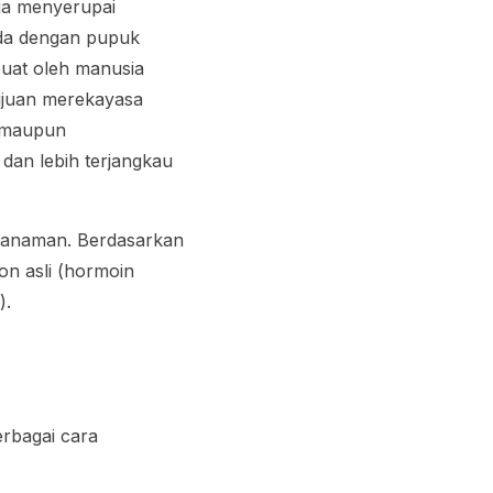
ja menyerupai
eda dengan pupuk
buat oleh manusia
tujuan merekayasa
 maupun
dan lebih terjangkau
 tanaman. Berdasarkan
on asli (hormoin
).
erbagai cara