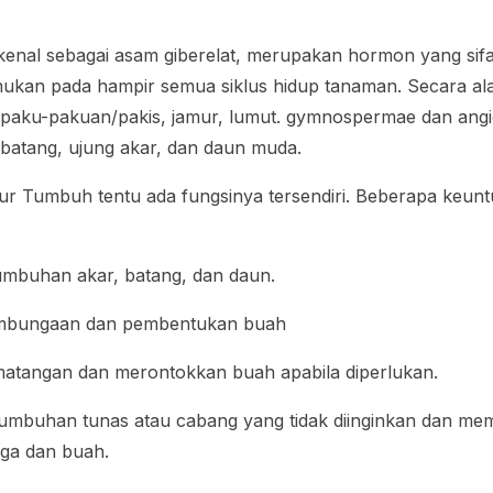
dikenal sebagai asam giberelat, merupakan hormon yang si
emukan pada hampir semua siklus hidup tanaman. Secara alam
 paku-pakuan/pakis, jamur, lumut.
gymnospermae
dan
ang
 batang, ujung akar, dan daun muda.
ur Tumbuh tentu ada fungsinya tersendiri. Beberapa keun
mbuhan akar, batang, dan daun.
mbungaan dan pembentukan buah
tangan dan merontokkan buah apabila diperlukan.
mbuhan tunas atau cabang yang tidak diinginkan dan mem
ga dan buah.