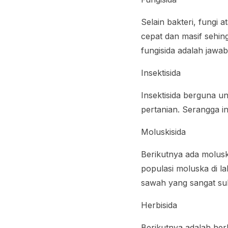
Selain bakteri, fungi
cepat dan masif sehi
fungisida adalah jaw
Insektisida
Insektisida berguna 
pertanian. Serangga i
Moluskisida
Berikutnya ada molusk
populasi moluska di l
sawah yang sangat sul
Herbisida
Berikutnya adalah her