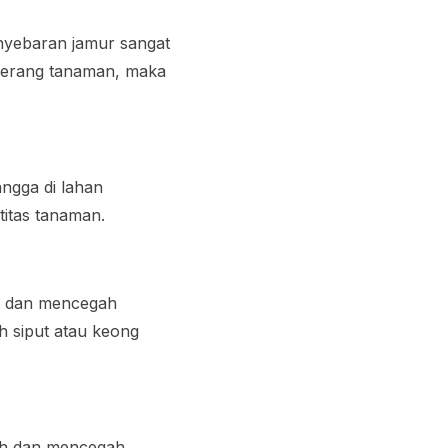
enyebaran jamur sangat
yerang tanaman, maka
ngga di lahan
titas tanaman.
uh dan mencegah
h siput atau keong
nuh dan mencegah