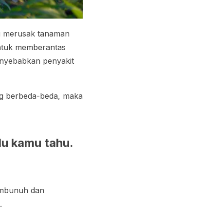
si merusak tanaman
untuk memberantas
enyebabkan penyakit
ng berbeda-beda, maka
rlu kamu tahu.
embunuh dan
.