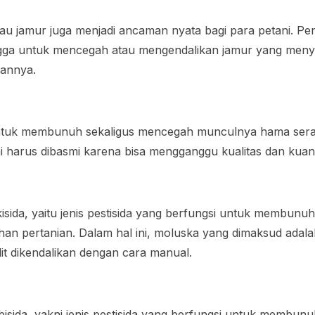
 atau jamur juga menjadi ancaman nyata bagi para petani. P
ngga untuk mencegah atau mengendalikan jamur yang men
abannya.
untuk membunuh sekaligus mencegah munculnya hama sera
ni harus dibasmi karena bisa mengganggu kualitas dan kuan
isida, yaitu jenis pestisida yang berfungsi untuk membun
ahan pertanian. Dalam hal ini, moluska yang dimaksud adala
it dikendalikan dengan cara manual.
bisida, yakni jenis pestisida yang berfungsi untuk membu