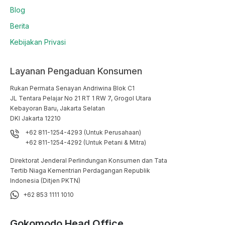
Blog
Berita
Kebijakan Privasi
Layanan Pengaduan Konsumen
Rukan Permata Senayan Andriwina Blok C1

JL Tentara Pelajar No 21 RT 1 RW 7, Grogol Utara

Kebayoran Baru, Jakarta Selatan

DKI Jakarta 12210
+62 811-1254-4293 (Untuk Perusahaan)
+62 811-1254-4292 (Untuk Petani & Mitra)
Direktorat Jenderal Perlindungan Konsumen dan Tata
Tertib Niaga Kementrian Perdagangan Republik
Indonesia (Ditjen PKTN)
+62 853 1111 1010
Gokomodo Head Office