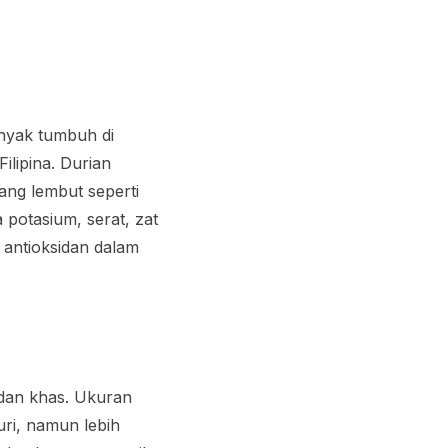
anyak tumbuh di
ilipina. Durian
yang lembut seperti
 potasium, serat, zat
 antioksidan dalam
 dan khas. Ukuran
uri, namun lebih