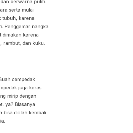
t dan berwarna putih.
ara serta mulai
k tubuh, karena
eri. Penggemar nangka
ut dimakan karena
t, rambut, dan kuku.
 Buah cempedak
empedak juga keras
ang mirip dengan
t, ya? Biasanya
 bisa diolah kembali
ia.