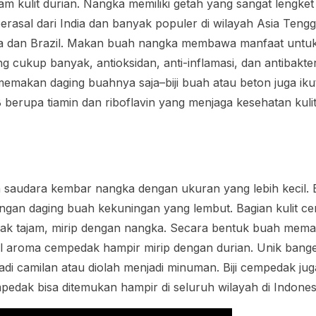
am kulit durian. Nangka memiliki getah yang sangat lengke
erasal dari India dan banyak populer di wilayah Asia Tengg
ika dan Brazil. Makan buah nangka membawa manfaat untu
 cukup banyak, antioksidan, anti-inflamasi, dan antibakt
memakan daging buahnya saja–biji buah atau beton juga ik
berupa tiamin dan riboflavin yang menjaga kesehatan kuli
saudara kembar nangka dengan ukuran yang lebih kecil.
engan daging buah kekuningan yang lembut. Bagian kulit c
idak tajam, mirip dengan nangka. Secara bentuk buah mem
al aroma cempedak hampir mirip dengan durian. Unik bange
di camilan atau diolah menjadi minuman. Biji cempedak juga
pedak bisa ditemukan hampir di seluruh wilayah di Indones