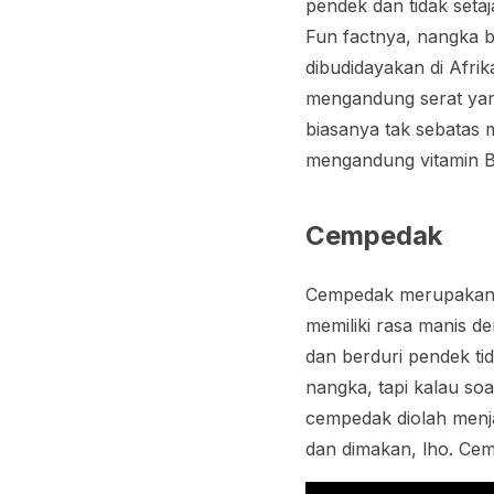
pendek dan tidak setaj
Fun fact
nya, nangka b
dibudidayakan di Afr
mengandung serat yang
biasanya tak sebatas 
mengandung vitamin B 
Cempedak
Cempedak merupakan 
memiliki rasa manis d
dan berduri pendek t
nangka, tapi kalau so
cempedak diolah menja
dan dimakan, lho. Cem