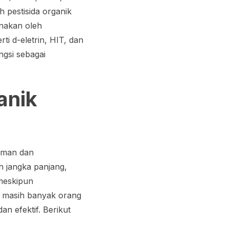
h pestisida organik
unakan oleh
i d-eletrin, HIT, dan
ngsi sebagai
anik
naman dan
n jangka panjang,
 meskipun
ta masih banyak orang
n efektif. Berikut