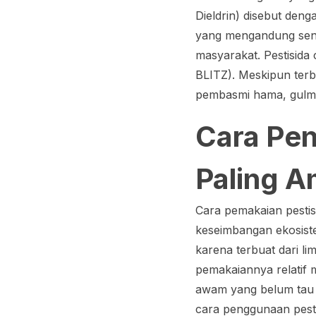
Dieldrin) disebut deng
yang mengandung senya
masyarakat. Pestisida
BLITZ). Meskipun terbu
pembasmi hama, gulma
Cara Pen
Paling A
Cara pemakaian pestis
keseimbangan ekosistem
karena terbuat dari l
pemakaiannya relatif 
awam yang belum tau n
cara penggunaan pestis