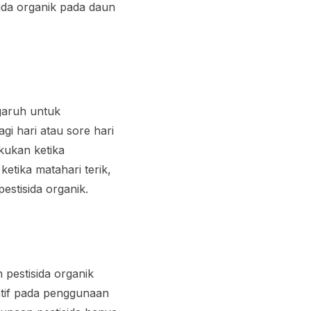
sida organik pada daun
garuh untuk
i hari atau sore hari
akukan ketika
etika matahari terik,
estisida organik.
 pestisida organik
atif pada penggunaan