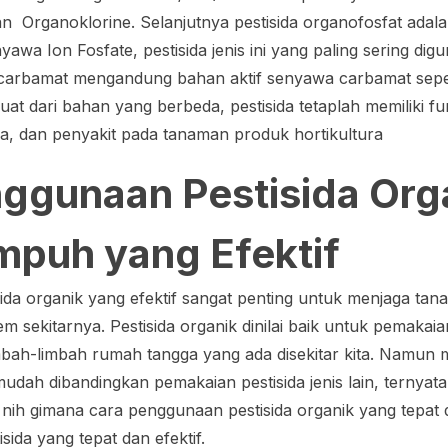
an Organoklorine. Selanjutnya pestisida organofosfat adala
wa Ion Fosfate, pestisida jenis ini yang paling sering dig
 carbamat mengandung bahan aktif senyawa carbamat sepert
at dari bahan yang berbeda, pestisida tetaplah memiliki fu
, dan penyakit pada tanaman produk hortikultura
ggunaan Pestisida Org
mpuh yang Efektif
ida organik yang efektif sangat penting untuk menjaga ta
 sekitarnya. Pestisida organik dinilai baik untuk pemakaia
imbah-limbah rumah tangga yang ada disekitar kita. Namun
mudah dibandingkan pemakaian pestisida jenis lain, ternya
ih gimana cara penggunaan pestisida organik yang tepat da
ida yang tepat dan efektif.