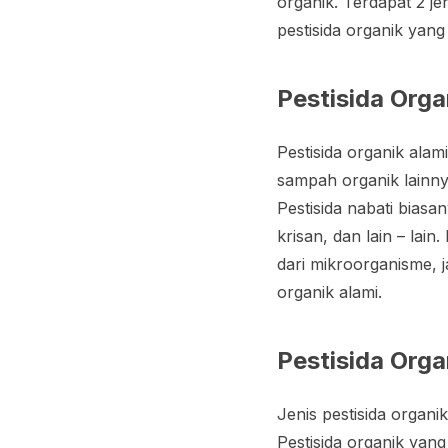
organik. Terdapat 2 je
pestisida organik yan
Pestisida Orga
Pestisida organik alam
sampah organik lainnya
Pestisida nabati bias
krisan, dan lain – la
dari mikroorganisme, ja
organik alami.
Pestisida Orga
Jenis pestisida organ
Pestisida organik yan