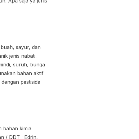
n. Apa saja ya jenis
a buah, sayur, dan
ik jenis nabati.
mindi, suruh, bunga
unakan bahan aktif
t dengan pestisida
n bahan kimia.
n / DDT ; Edrin,