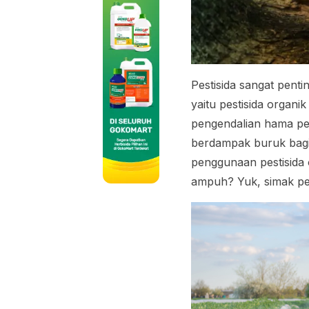
Pestisida sangat penti
yaitu pestisida organi
pengendalian hama per
berdampak buruk bagi 
penggunaan pestisida 
ampuh? Yuk, simak pen