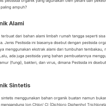
nis pestisida organik yang digunakan oleh petani dan pekebu
g paling ampuh?
nik Alami
i terbuat dari bahan alami limbah rumah tangga seperti sis
. Jenis Pestisida ini biasanya disebut dengan pestisida organ
anya menggunakan ekstrak alami dari tumbuhan tembakau, 
in. Lalu, ada juga pestisida yang bahan pembuatannya mengg
mur (fungi), bakteri, dan virus, dimana Pestisida ini disebu
nik Sintetis
ik sintetis menggunakan bahan organik buatan namun buka
g mengandung Ion Chlor/ CI (Dichloro Diphenhyl Trichloreta