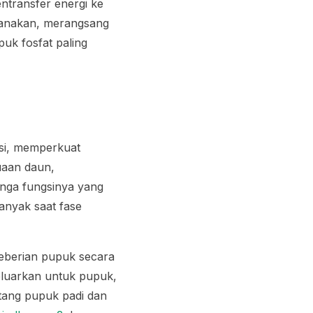
transfer energi ke
 anakan, merangsang
k fosfat paling
asi, memperkuat
uaan daun,
nga fungsinya yang
anyak saat fase
eberian pupuk secara
eluarkan untuk pupuk,
ntang pupuk padi dan