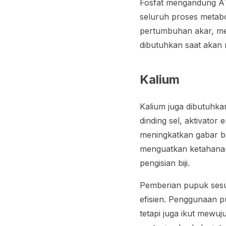
Fosfat mengandung AT
seluruh proses metab
pertumbuhan akar, me
dibutuhkan saat akan 
Kalium
Kalium juga dibutuhka
dinding sel, aktivato
meningkatkan gabar b
menguatkan ketahanan
pengisian biji.
Pemberian pupuk sesu
efisien. Penggunaan p
tetapi juga ikut mewu