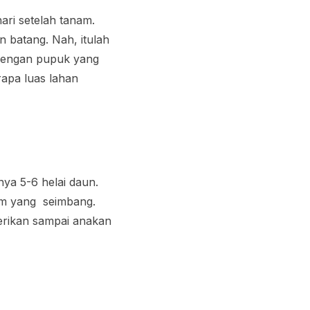
ari setelah tanam.
 batang. Nah, itulah
 dengan pupuk yang
rapa luas lahan
ya 5-6 helai daun.
ium yang seimbang.
erikan sampai anakan