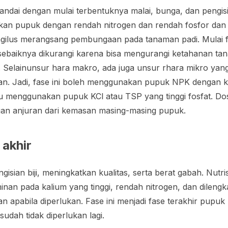
tandai dengan mulai terbentuknya malai, bunga, dan pengisi
hkan pupuk dengan rendah nitrogen dan rendah fosfor dan
agilus merangsang pembungaan pada tanaman padi. Mulai f
 sebaiknya dikurangi karena bisa mengurangi ketahanan t
 Selainunsur hara makro, ada juga unsur rhara mikro yang
gan. Jadi, fase ini boleh menggunakan pupuk NPK dengan 
atau menggunakan pupuk KCl atau TSP yang tinggi fosfat. D
gan anjuran dari kemasan masing-masing pupuk.
 akhir
ngisian biji, meningkatkan kualitas, serta berat gabah. Nutr
minan pada kalium yang tinggi, rendah nitrogen, dan dileng
n apabila diperlukan. Fase ini menjadi fase terakhir pupuk 
sudah tidak diperlukan lagi.