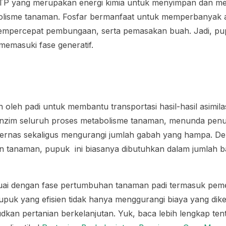
P yang merupakan energi kimia untuk menyimpan dan men
olisme tanaman. Fosfar bermanfaat untuk memperbanyak
mpercepat pembungaan, serta pemasakan buah. Jadi, pupu
memasuki fase generatif.
n oleh padi untuk membantu transportasi hasil-hasil asimil
r enzim seluruh proses metabolisme tanaman, menunda pen
ernas sekaligus mengurangi jumlah gabah yang hampa. De
 tanaman, pupuk ini biasanya dibutuhkan dalam jumlah b
ai dengan fase pertumbuhan tanaman padi termasuk pem
upuk yang efisien tidak hanya menggurangi biaya yang dik
judkan pertanian berkelanjutan. Yuk, baca lebih lengkap te