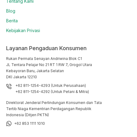
Tentang Kami
Blog
Berita
Kebijakan Privasi
Layanan Pengaduan Konsumen
Rukan Permata Senayan Andriwina Blok C1

JL Tentara Pelajar No 21 RT 1 RW 7, Grogol Utara

Kebayoran Baru, Jakarta Selatan

DKI Jakarta 12210
+62 811-1254-4293 (Untuk Perusahaan)
+62 811-1254-4292 (Untuk Petani & Mitra)
Direktorat Jenderal Perlindungan Konsumen dan Tata
Tertib Niaga Kementrian Perdagangan Republik
Indonesia (Ditjen PKTN)
+62 853 1111 1010