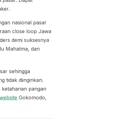
 pasar. Dapat
aker
.
gan nasional pasar
traan
close loop
Jawa
ders
demi suksesnya
alu Mahatma, dan
sar sehingga
 tidak diinginkan.
an ketahanan pangan
website
Gokomodo,