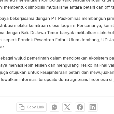
terbantu menemukan komoditas yang sesuai dengan kriteria
ni membentuk simbiosis mutualisme antara petani dan
off t
baya bekerjasama dengan PT Paskomnas membangun jarin
stribusi melalui kemitraan
close loop
ini. Rencananya, kemi
ma dengan Bali. Di Jawa Timur banyak melibatkan
stakehol
ini seperti Pondok Pesantren Fathul Ulum Jombang, UD J
er.
ebagai wujud pemerintah dalam menciptakan ekosistem pa
a menjadi lebih efisien dan mengurangi resiko hal-hal yang
ni juga ditujukan untuk kesejahteraan petani dan mewujudk
 lewatkan informasi ter
update
dunia agribisnis Indonesia di
Copy Link