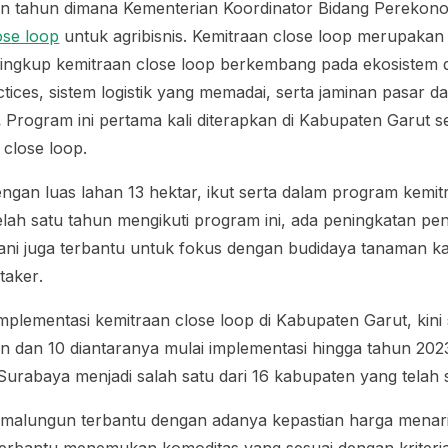
n tahun dimana Kementerian Koordinator Bidang Perekon
ose loop
untuk agribisnis. Kemitraan
close loop
merupakan k
. Lingkup kemitraan
close loop
berkembang pada ekosistem di
ctices
, sistem logistik yang memadai, serta jaminan pasar 
.
Program ini pertama kali diterapkan di Kabupaten Garut s
n
close loop
.
ngan luas lahan 13 hektar, ikut serta dalam program kemi
lah satu tahun mengikuti program ini, ada peningkatan pe
ani juga terbantu untuk fokus dengan budidaya tanaman k
 taker
.
implementasi kemitraan
close loop
di Kabupaten Garut, kini 
n dan 10 diantaranya mulai implementasi hingga tahun 202
urabaya menjadi salah satu dari 16 kabupaten yang telah so
Simalungun terbantu dengan adanya kepastian harga menar