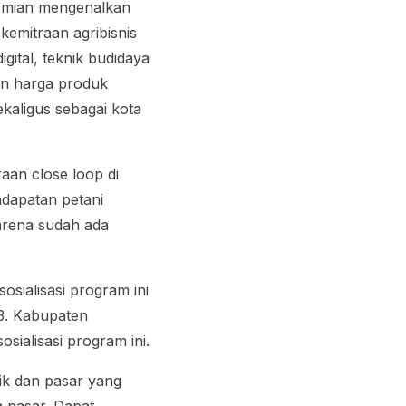
omian mengenalkan
emitraan agribisnis
gital, teknik budidaya
dan harga produk
ekaligus sebagai kota
traan
close loop
di
ndapatan petani
arena sudah ada
sosialisasi program ini
3. Kabupaten
sialisasi program ini.
ik dan pasar yang