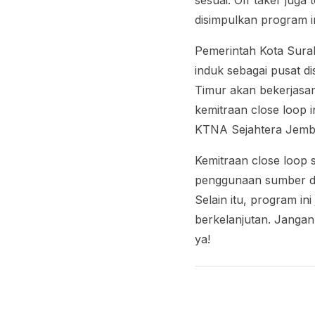
sesuai.
Off taker
juga 
disimpulkan program i
Pemerintah Kota Sura
induk sebagai pusat di
Timur akan bekerjasa
kemitraan
close loop
KTNA Sejahtera Jemb
Kemitraan
close loop
s
penggunaan sumber day
Selain itu, program i
berkelanjutan. Jangan
ya!