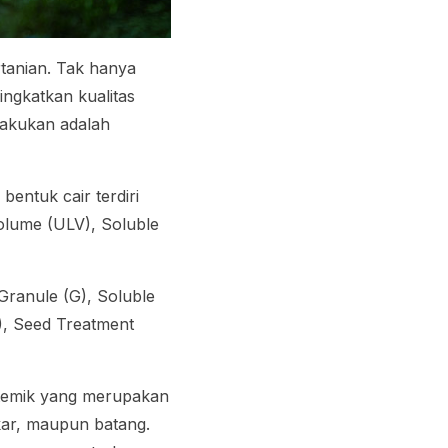
rtanian. Tak hanya
ingkatkan kualitas
 lakukan adalah
 bentuk cair terdiri
olume
(ULV),
Soluble
Granule
(G),
Soluble
),
Seed Treatment
istemik yang merupakan
akar, maupun batang.