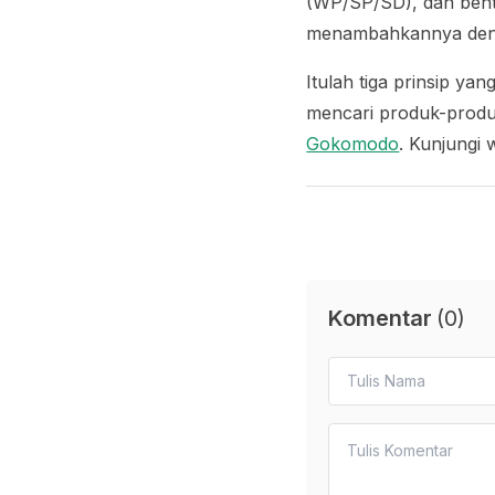
(WP/SP/SD), dan bentu
menambahkannya denga
Itulah tiga prinsip y
mencari produk-produk
Gokomodo
. Kunjungi 
Komentar
(
0
)