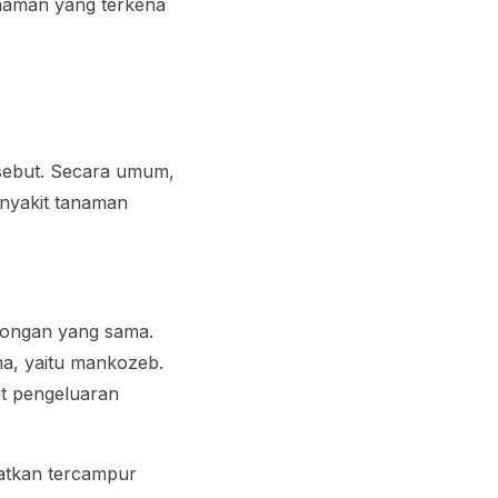
tanaman yang terkena
rsebut. Secara umum,
enyakit tanaman
olongan yang sama.
ma, yaitu mankozeb.
t pengeluaran
patkan tercampur