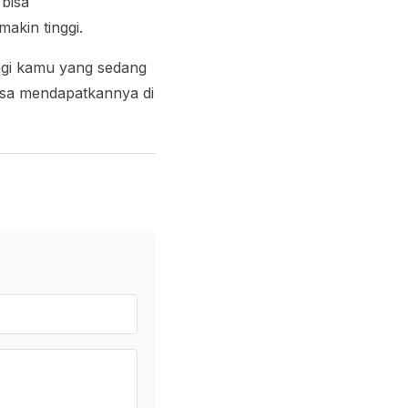
 bisa
akin tinggi.
agi kamu yang sedang
isa mendapatkannya di