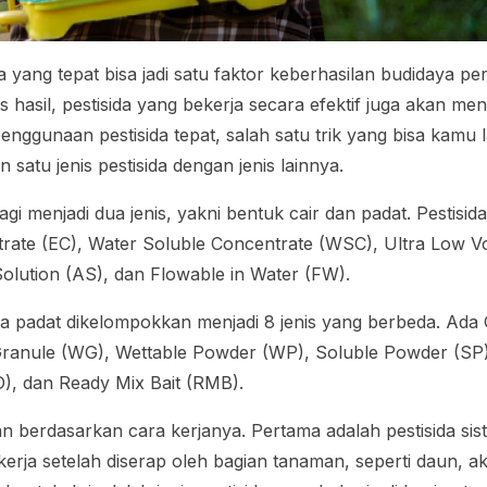
 yang tepat bisa jadi satu faktor keberhasilan budidaya pe
 hasil, pestisida yang bekerja secara efektif juga akan men
penggunaan pestisida tepat, salah satu trik yang bisa kamu
atu jenis pestisida dengan jenis lainnya.
agi menjadi dua jenis, yakni bentuk cair dan padat. Pestisida
trate
(EC),
Water Soluble Concentrate
(WSC),
Ultra Low V
olution
(AS), dan
Flowable in Water
(FW).
ida padat dikelompokkan menjadi 8 jenis yang berbeda. Ada
Granule
(WG),
Wettable Powder
(WP),
Soluble Powder
(SP
), dan
Ready Mix Bait
(RMB).
n berdasarkan cara kerjanya. Pertama adalah pestisida s
ekerja setelah diserap oleh bagian tanaman, seperti daun, 