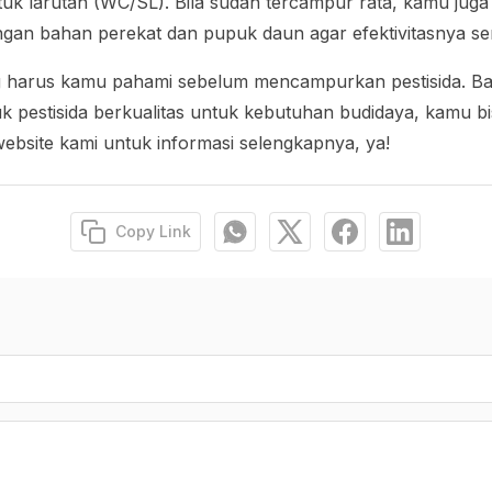
k larutan (WC/SL). Bila sudah tercampur rata, kamu juga
n bahan perekat dan pupuk daun agar efektivitasnya sem
ang harus kamu pahami sebelum mencampurkan pestisida. B
 pestisida berkualitas untuk kebutuhan budidaya, kamu b
website kami untuk informasi selengkapnya, ya!
Copy Link