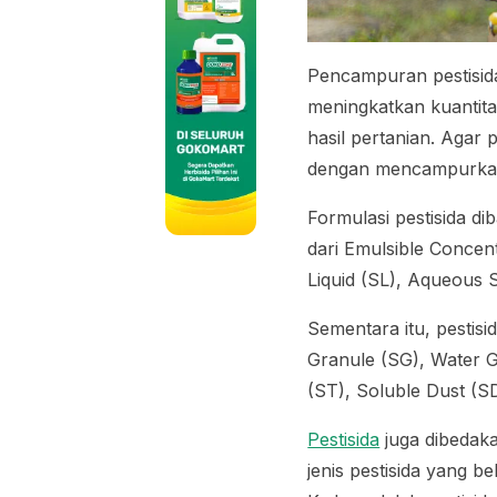
Pencampuran pestisida
meningkatkan kuantitas
hasil pertanian. Agar 
dengan mencampurkan s
Formulasi pestisida dib
dari
Emulsible Concen
Liquid
(SL),
Aqueous S
Sementara itu, pestis
Granule
(SG),
Water 
(ST),
Soluble Dust
(SD
Pestisida
juga dibedaka
jenis pestisida yang b