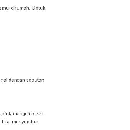
emui dirumah. Untuk
kenal dengan sebutan
a untuk mengeluarkan
asi bisa menyembur