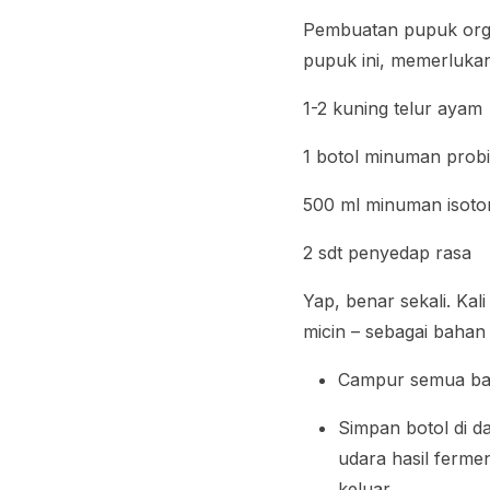
Pembuatan pupuk orga
pupuk ini, memerluka
1-2 kuning telur ayam
1 botol minuman probio
500 ml minuman isoton
2 sdt penyedap rasa
Yap, benar sekali. Ka
micin – sebagai baha
Campur semua bah
Simpan botol di d
udara hasil ferme
keluar.