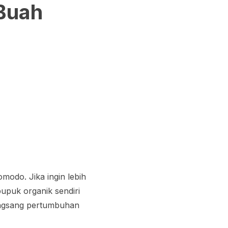
Buah
omodo. Jika ingin lebih
puk organik sendiri
angsang pertumbuhan