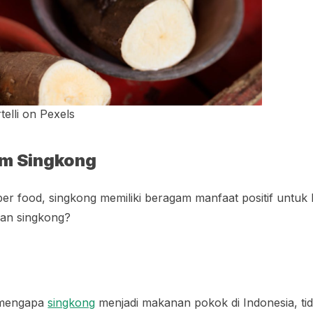
elli on Pexels
m Singkong
per food
, singkong memiliki beragam manfaat positif untuk
man singkong?
i mengapa
singkong
menjadi makanan pokok di Indonesia, tida