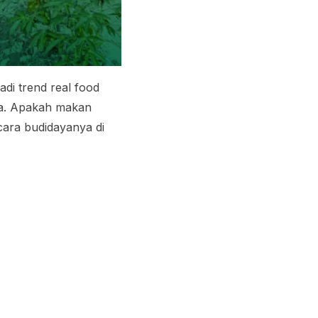
jadi
trend
real food
ya. Apakah makan
cara budidayanya di