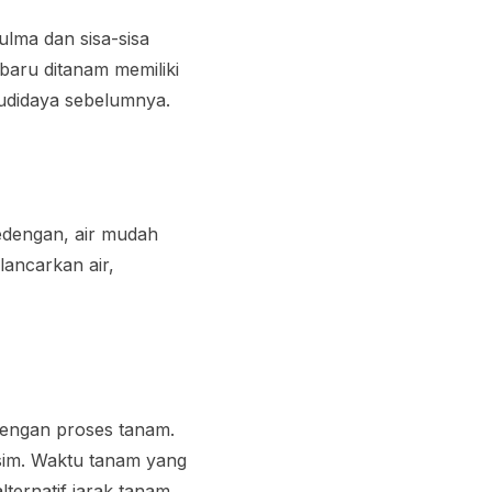
lma dan sisa-sisa
baru ditanam memiliki
budidaya sebelumnya.
edengan, air mudah
ancarkan air,
 dengan proses tanam.
sim. Waktu tanam yang
ternatif jarak tanam