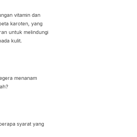
ungan vitamin dan
beta karoten, yang
eran untuk melindungi
ada kulit.
k segera menanam
dah?
eberapa syarat yang