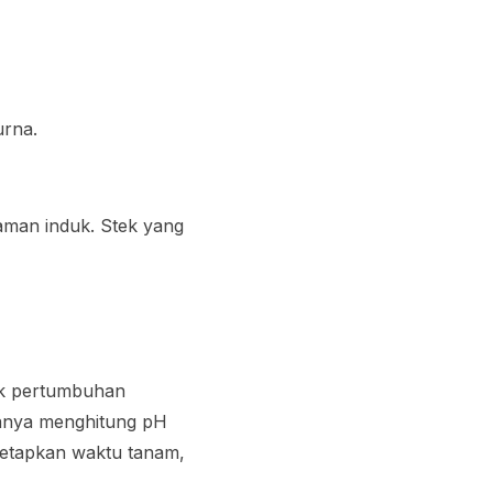
urna.
aman induk. Stek yang
tuk pertumbuhan
ranya menghitung pH
netapkan waktu tanam,