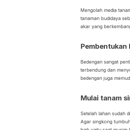
Mengolah media tanam 
tanaman budidaya sebe
akar yang berkembang
Pembentukan 
Bedengan sangat penti
terbendung dan menyeb
bedengan juga memuda
Mulai tanam s
Setelah lahan sudah d
Agar singkong tumbuh
baik yaitu saat musim