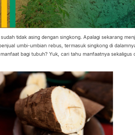
 sudah tidak asing dengan singkong. Apalagi sekarang men
 penjual umbi-umbian rebus, termasuk singkong di dalamn
anfaat bagi tubuh? Yuk, cari tahu manfaatnya sekaligus 