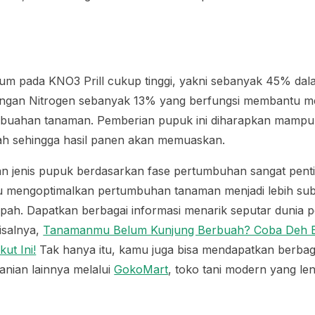
um pada KNO3 Prill cukup tinggi, yakni sebanyak 45% da
engan Nitrogen sebanyak 13% yang berfungsi membantu 
uahan tanaman. Pemberian pupuk ini diharapkan mampu
uah sehingga hasil panen akan memuaskan.
 jenis pupuk berdasarkan fase pertumbuhan sangat pentin
u mengoptimalkan pertumbuhan tanaman menjadi lebih su
pah. Dapatkan berbagai informasi menarik seputar dunia p
isalnya,
Tanamanmu Belum Kunjung Berbuah? Coba Deh B
ut Ini!
Tak hanya itu, kamu juga bisa mendapatkan berba
tanian lainnya melalui
GokoMart
, toko tani modern yang le