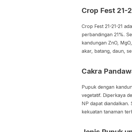
Crop Fest 21-
Crop Fest 21-21-21 a
perbandingan 21%. Seb
kandungan ZnO, MgO,
akar, batang, daun, s
Cakra Pandaw
Pupuk dengan kandun
vegetatif. Diperkaya
NP dapat diandalkan.
kekuatan tanaman ter
Jenis Pupuk u