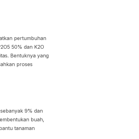
katkan pertumbuhan
n P2O5 50% dan K2O
tas. Bentuknya yang
dahkan proses
N sebanyak 9% dan
pembentukan buah,
mbantu tanaman