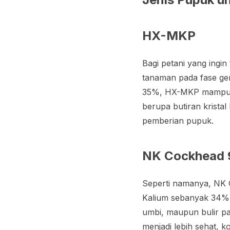
HX-MKP
Bagi petani yang ing
tanaman pada fase gen
35%, HX-MKP mampu m
berupa butiran krist
pemberian pupuk.
NK Cockhead 
Seperti namanya, NK 
Kalium sebanyak 34%
umbi, maupun bulir pa
menjadi lebih sehat, k