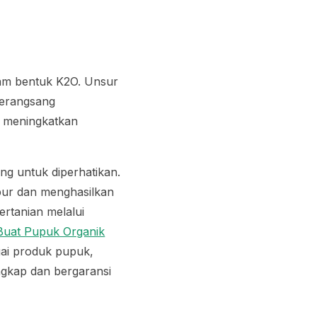
lam bentuk K2O. Unsur
merangsang
 meningkatkan
g untuk diperhatikan.
bur dan menghasilkan
ertanian melalui
uat Pupuk Organik
gai produk pupuk,
ngkap dan bergaransi