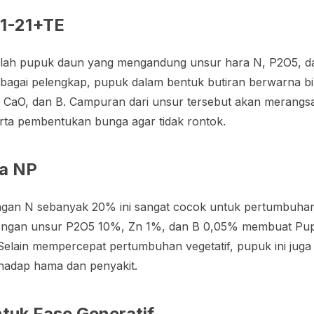
21-21+TE
dalah pupuk daun yang mengandung unsur hara N, P2O5, 
agai pelengkap, pupuk dalam bentuk butiran berwarna biru
 CaO, dan B. Campuran dari unsur tersebut akan merang
erta pembentukan bunga agar tidak rontok.
a NP
gan N sebanyak 20% ini sangat cocok untuk pertumbuhan
 dengan unsur P2O5 10%, Zn 1%, dan B 0,05% membuat P
 Selain mempercepat pertumbuhan vegetatif, pupuk ini ju
hadap hama dan penyakit.
ntuk Fase Generatif