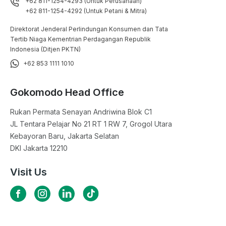
+62 811-1254-4293 (Untuk Perusahaan)
+62 811-1254-4292 (Untuk Petani & Mitra)
Direktorat Jenderal Perlindungan Konsumen dan Tata
Tertib Niaga Kementrian Perdagangan Republik
Indonesia (Ditjen PKTN)
+62 853 1111 1010
Gokomodo Head Office
Rukan Permata Senayan Andriwina Blok C1

JL Tentara Pelajar No 21 RT 1 RW 7, Grogol Utara

Kebayoran Baru, Jakarta Selatan

DKI Jakarta 12210
Visit Us