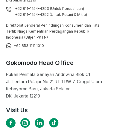
DKI Jakarta 12210
+62 811-1254-4293 (Untuk Perusahaan)
+62 811-1254-4292 (Untuk Petani & Mitra)
Direktorat Jenderal Perlindungan Konsumen dan Tata
Tertib Niaga Kementrian Perdagangan Republik
Indonesia (Ditjen PKTN)
+62 853 1111 1010
Gokomodo Head Office
Rukan Permata Senayan Andriwina Blok C1

JL Tentara Pelajar No 21 RT 1 RW 7, Grogol Utara

Kebayoran Baru, Jakarta Selatan

DKI Jakarta 12210
Visit Us