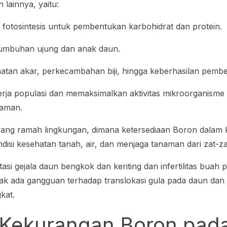
lainnya, yaitu:
otosintesis untuk pembentukan karbohidrat dan protein.
tumbuhan ujung dan anak daun.
tan akar, perkecambahan biji, hingga keberhasilan pemb
rja populasi dan memaksimalkan aktivitas mikroorganisme 
naman.
ang ramah lingkungan, dimana ketersediaan Boron dalam k
disi kesehatan tanah, air, dan menjaga tanaman dari zat-z
i gejala daun bengkok dan keriting dan infertilitas buah p
dak ada gangguan terhadap translokasi gula pada daun da
gkat.
Kekurangan Boron pada