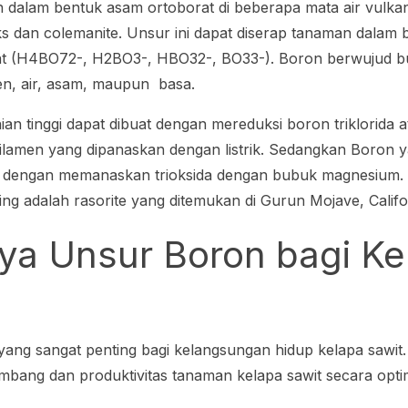
 dalam bentuk asam ortoborat di beberapa mata air vulkan
ks dan colemanite. Unsur ini dapat diserap tanaman dalam
at (H4BO72-, H2BO3-, HBO32-, BO33-). Boron berwujud bu
gen, air, asam, maupun basa.
n tinggi dapat dibuat dengan mereduksi boron triklorida a
ilamen yang dipanaskan dengan listrik. Sedangkan Boron y
t dengan memanaskan trioksida dengan bubuk magnesium. H
ng adalah rasorite yang ditemukan di Gurun Mojave, Califor
ya Unsur Boron bagi Ke
 yang sangat penting bagi kelangsungan hidup kelapa sawit.
ang dan produktivitas tanaman kelapa sawit secara opti