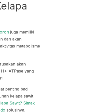
Kelapa
Boron
juga memiliki
un dan akan
aktivitas metabolisme
erusakan akan
as H+-ATPase yang
i.
at penting bagi
unan kelapa sawit
lapa Sawit? Simak
odo
solusinya.