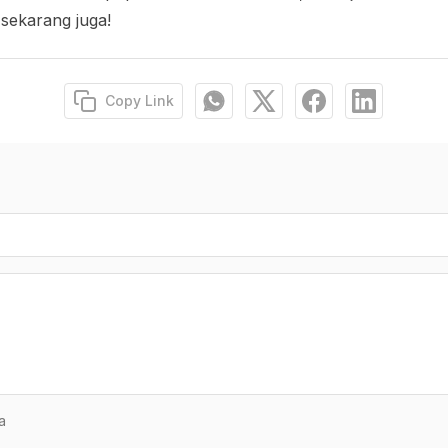
 sekarang juga!
Copy Link
a