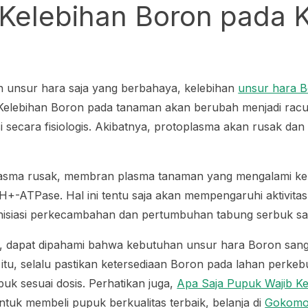
Kelebihan Boron pada 
 unsur hara saja yang berbahaya, kelebihan
unsur hara 
 Kelebihan Boron pada tanaman akan berubah menjadi rac
 secara fisiologis. Akibatnya, protoplasma akan rusak dan 
lasma rusak, membran plasma tanaman yang mengalami k
H+-ATPase. Hal ini tentu saja akan mempengaruhi aktivit
nisiasi perkecambahan dan pertumbuhan tabung serbuk sar
as, dapat dipahami bahwa kebutuhan unsur hara Boron sang
itu, selalu pastikan ketersediaan Boron pada lahan perkeb
k sesuai dosis. Perhatikan juga,
Apa Saja Pupuk Wajib Ke
tuk membeli pupuk berkualitas terbaik, belanja di
Gokom