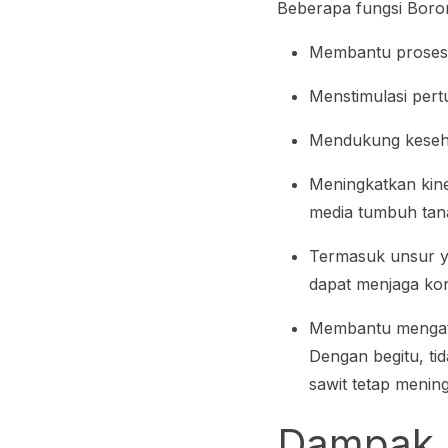
Beberapa fungsi Boron 
Membantu proses f
Menstimulasi per
Mendukung keseha
Meningkatkan kine
media tumbuh ta
Termasuk unsur y
dapat menjaga kon
Membantu mengatas
Dengan begitu, ti
sawit tetap menin
Dampak 