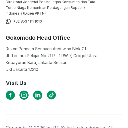
Direktorat Jenderal Perlindungan Konsumen dan Tata
Tertib Niaga Kementrian Perdagangan Republik
Indonesia (Ditjen PKTN)
+62 853 1111 1010
Gokomodo Head Office
Rukan Permata Senayan Andriwina Blok C1

JL Tentara Pelajar No 21 RT 1 RW 7, Grogol Utara

Kebayoran Baru, Jakarta Selatan

DKI Jakarta 12210
Visit Us
Copyright ©
2026
by PT Saka Uniti Indonesia. All