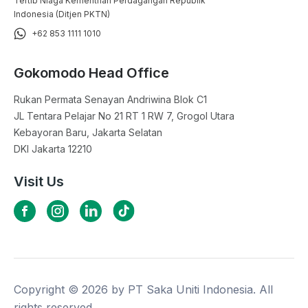
Tertib Niaga Kementrian Perdagangan Republik
Indonesia (Ditjen PKTN)
+62 853 1111 1010
Gokomodo Head Office
Rukan Permata Senayan Andriwina Blok C1

JL Tentara Pelajar No 21 RT 1 RW 7, Grogol Utara

Kebayoran Baru, Jakarta Selatan

DKI Jakarta 12210
Visit Us
Copyright ©
2026
by PT Saka Uniti Indonesia. All
rights reserved.