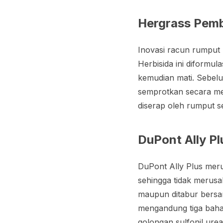
Hergrass Pem
Inovasi racun rumput 
Herbisida ini diform
kemudian mati. Sebel
semprotkan secara mer
diserap oleh rumput se
DuPont Ally P
DuPont Ally Plus meru
sehingga tidak merusa
maupun ditabur bersam
mengandung tiga bahan 
golongan sulfonil urea