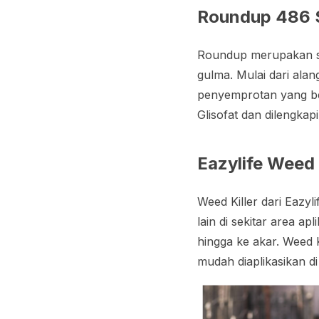
Roundup 486 
Roundup merupakan sal
gulma. Mulai dari ala
penyemprotan yang be
Glisofat dan dilengka
Eazylife Weed 
Weed Killer dari Eazy
lain di sekitar area a
hingga ke akar. Weed 
mudah diaplikasikan d