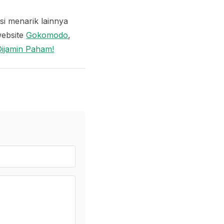
i menarik lainnya
website
Gokomodo
,
ijamin Paham!