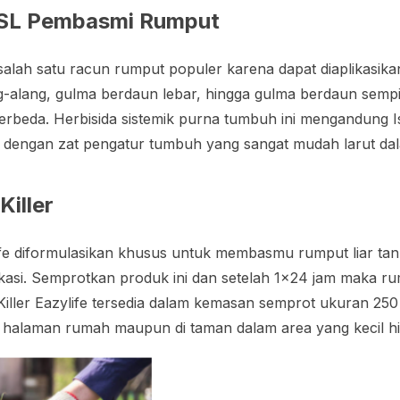
SL Pembasmi Rumput
ah satu racun rumput populer karena dapat diaplikasikan
ng-alang, gulma berdaun lebar, hingga gulma berdaun sempi
rbeda. Herbisida sistemik purna tumbuh ini mengandung I
pi dengan zat pengatur tumbuh yang sangat mudah larut dal
Killer
life diformulasikan khusus untuk membasmu rumput liar t
plikasi. Semprotkan produk ini dan setelah 1×24 jam maka ru
Killer Eazylife tersedia dalam kemasan semprot ukuran 250
i halaman rumah maupun di taman dalam area yang kecil h