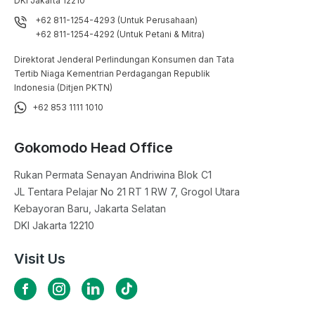
DKI Jakarta 12210
+62 811-1254-4293 (Untuk Perusahaan)
+62 811-1254-4292 (Untuk Petani & Mitra)
Direktorat Jenderal Perlindungan Konsumen dan Tata
Tertib Niaga Kementrian Perdagangan Republik
Indonesia (Ditjen PKTN)
+62 853 1111 1010
Gokomodo Head Office
Rukan Permata Senayan Andriwina Blok C1

JL Tentara Pelajar No 21 RT 1 RW 7, Grogol Utara

Kebayoran Baru, Jakarta Selatan

DKI Jakarta 12210
Visit Us